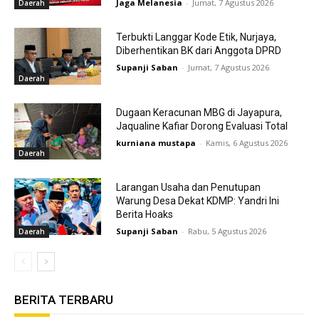
Jaga Melanesia
-
Jumat, 7 Agustus 2026
Daerah
Terbukti Langgar Kode Etik, Nurjaya,
Diberhentikan BK dari Anggota DPRD
Supanji Saban
-
Jumat, 7 Agustus 2026
Daerah
Dugaan Keracunan MBG di Jayapura,
Jaqualine Kafiar Dorong Evaluasi Total
kurniana mustapa
-
Kamis, 6 Agustus 2026
Daerah
Larangan Usaha dan Penutupan
Warung Desa Dekat KDMP: Yandri Ini
Berita Hoaks
Supanji Saban
-
Rabu, 5 Agustus 2026
Daerah
BERITA TERBARU