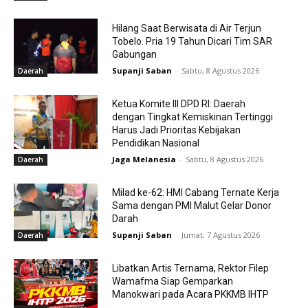
Hilang Saat Berwisata di Air Terjun
Tobelo. Pria 19 Tahun Dicari Tim SAR
Gabungan
Supanji Saban
-
Sabtu, 8 Agustus 2026
Daerah
Ketua Komite III DPD RI: Daerah
dengan Tingkat Kemiskinan Tertinggi
Harus Jadi Prioritas Kebijakan
Pendidikan Nasional
Jaga Melanesia
-
Sabtu, 8 Agustus 2026
Daerah
Milad ke-62: HMI Cabang Ternate Kerja
Sama dengan PMI Malut Gelar Donor
Darah
Supanji Saban
-
Jumat, 7 Agustus 2026
Daerah
Libatkan Artis Ternama, Rektor Filep
Wamafma Siap Gemparkan
Manokwari pada Acara PKKMB IHTP