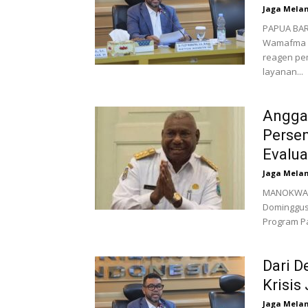
Jaga Mela
PAPUA BARA
Wamafma 
reagen pem
layanan...
Anggar
Perse
Evalua
Jaga Mela
MANOKWARI
Dominggus
Program Pa
Dari D
Krisis
Jaga Mela