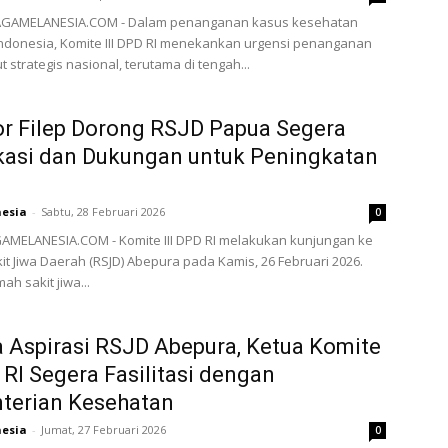
JAGAMELANESIA.COM - Dalam penanganan kasus kesehatan
Indonesia, Komite III DPD RI menekankan urgensi penanganan
t strategis nasional, terutama di tengah...
r Filep Dorong RSJD Papua Segera
kasi dan Dukungan untuk Peningkatan
nesia
-
Sabtu, 28 Februari 2026
0
AMELANESIA.COM - Komite III DPD RI melakukan kunjungan ke
t Jiwa Daerah (RSJD) Abepura pada Kamis, 26 Februari 2026.
ah sakit jiwa...
 Aspirasi RSJD Abepura, Ketua Komite
D RI Segera Fasilitasi dengan
terian Kesehatan
nesia
-
Jumat, 27 Februari 2026
0