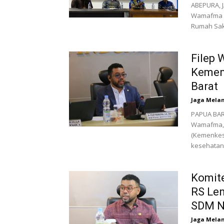
ABEPURA, J
Wamafma m
Rumah Saki
Filep
Kemen
Barat
Jaga Mela
PAPUA BARA
Wamafma, 
(Kemenkes
kesehatan.
Komite
RS Len
SDM N
Jaga Mela