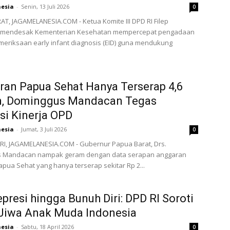
nesia
-
Senin, 13 Juli 2026
0
T, JAGAMELANESIA.COM - Ketua Komite III DPD RI Filep
mendesak Kementerian Kesehatan mempercepat pengadaan
eriksaan early infant diagnosis (EID) guna mendukung
an Papua Sehat Hanya Terserap 4,6
n, Dominggus Mandacan Tegas
si Kinerja OPD
nesia
-
Jumat, 3 Juli 2026
0
, JAGAMELANESIA.COM - Gubernur Papua Barat, Drs.
 Mandacan nampak geram dengan data serapan anggaran
pua Sehat yang hanya terserap sekitar Rp 2...
epresi hingga Bunuh Diri: DPD RI Soroti
 Jiwa Anak Muda Indonesia
nesia
-
Sabtu, 18 April 2026
0