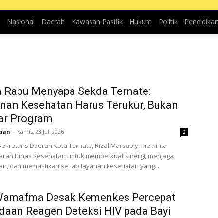
Nasional
Daerah
Kawasan Pasifik
Hukum
Politik
Pendidika
n Rabu Menyapa Sekda Ternate:
nan Kesehatan Harus Terukur, Bukan
ar Program
aban
-
Kamis, 23 Juli 2026
0
Sekretaris Daerah Kota Ternate, Rizal Marsaoly, meminta
jaran Dinas Kesehatan untuk memperkuat sinergi, menjaga
n, dan memastikan setiap layanan kesehatan yang...
 Wamafma Desak Kemenkes Percepat
aan Reagen Deteksi HIV pada Bayi