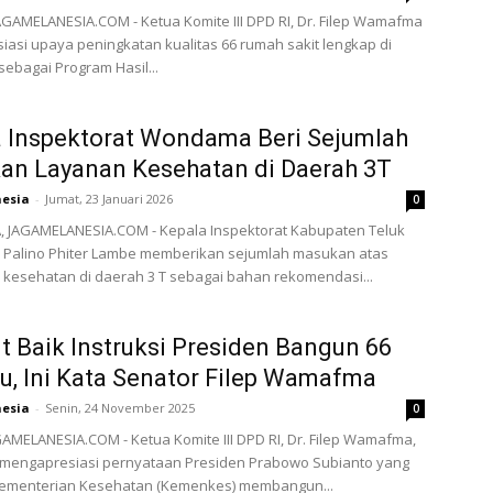
AGAMELANESIA.COM - Ketua Komite III DPD RI, Dr. Filep Wamafma
asi upaya peningkatan kualitas 66 rumah sakit lengkap di
sebagai Program Hasil...
 Inspektorat Wondama Beri Sejumlah
an Layanan Kesehatan di Daerah 3T
nesia
-
Jumat, 23 Januari 2026
0
JAGAMELANESIA.COM - Kepala Inspektorat Kabupaten Teluk
Palino Phiter Lambe memberikan sejumlah masukan atas
kesehatan di daerah 3 T sebagai bahan rekomendasi...
 Baik Instruksi Presiden Bangun 66
u, Ini Kata Senator Filep Wamafma
nesia
-
Senin, 24 November 2025
0
AMELANESIA.COM - Ketua Komite III DPD RI, Dr. Filep Wamafma,
mengapresiasi pernyataan Presiden Prabowo Subianto yang
ementerian Kesehatan (Kemenkes) membangun...