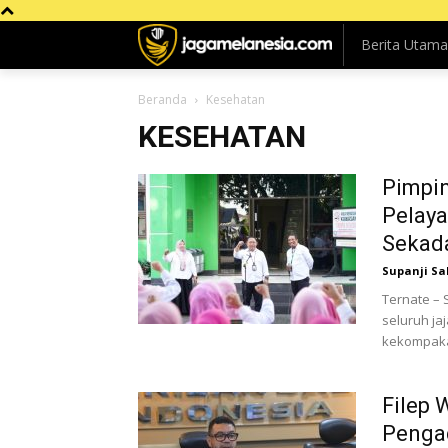
Berita Utama
Beranda
Kesehatan
KESEHATAN
Pimpi
Pelaya
Sekad
Supanji S
Ternate – 
seluruh ja
kekompaka
Filep
Pengad