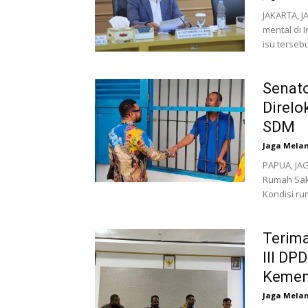
JAKARTA, 
mental di 
isu tersebu
Senato
Direlo
SDM
Jaga Mela
PAPUA, JAG
Rumah Saki
Kondisi rum
Terima
III DP
Kemen
Jaga Mela