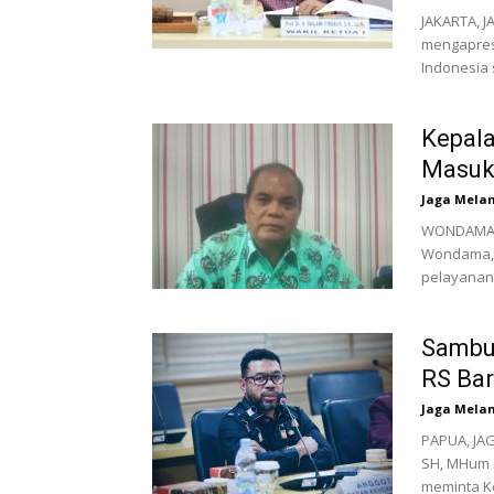
JAKARTA, J
mengapresi
Indonesia 
Kepala
Masuk
Jaga Mela
WONDAMA, 
Wondama, 
pelayanan 
Sambut
RS Bar
Jaga Mela
PAPUA, JAG
SH, MHum 
meminta K