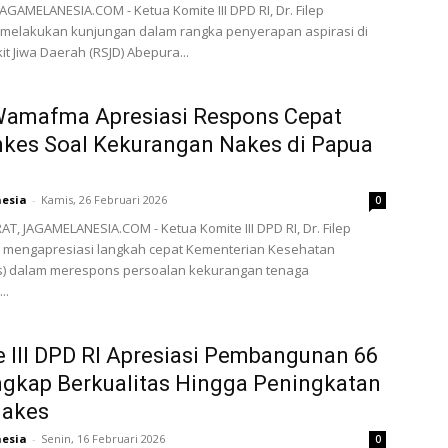
AGAMELANESIA.COM - Ketua Komite III DPD RI, Dr. Filep
elakukan kunjungan dalam rangka penyerapan aspirasi di
t Jiwa Daerah (RSJD) Abepura...
 Wamafma Apresiasi Respons Cepat
kes Soal Kekurangan Nakes di Papua
nesia
-
Kamis, 26 Februari 2026
0
T, JAGAMELANESIA.COM - Ketua Komite III DPD RI, Dr. Filep
mengapresiasi langkah cepat Kementerian Kesehatan
) dalam merespons persoalan kekurangan tenaga
..
 III DPD RI Apresiasi Pembangunan 66
gkap Berkualitas Hingga Peningkatan
akes
nesia
-
Senin, 16 Februari 2026
0