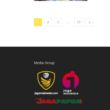
...
1
2
3
17
Media Group