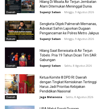
Hilang Di Wisata Air Terjun Jembatan
Alam Ditemukan Meninggal Dunia.
Supanji Saban
-
Minggu, 9 Agustus 2026
Daerah
Sengketa Objek Palmerah Memanas,
Advokat Safrin Laporkan Dugaan
Pengancaman ke Polres Metro Jakpus
Supanji Saban
-
Minggu, 9 Agustus 2026
Hukum
Hilang Saat Berwisata di Air Terjun
Tobelo. Pria 19 Tahun Dicari Tim SAR
Gabungan
Supanji Saban
-
Sabtu, 8 Agustus 2026
Daerah
Ketua Komite III DPD RI: Daerah
dengan Tingkat Kemiskinan Tertinggi
Harus Jadi Prioritas Kebijakan
Pendidikan Nasional
Jaga Melanesia
-
Sabtu, 8 Agustus 2026
Daerah
LIRA Malut Soroti Dugaan