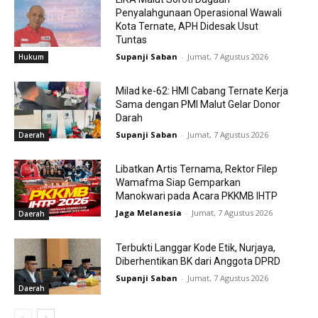
Penyalahgunaan Operasional Wawali
Kota Ternate, APH Didesak Usut
Tuntas
Supanji Saban
-
Jumat, 7 Agustus 2026
Hukum
Milad ke-62: HMI Cabang Ternate Kerja
Sama dengan PMI Malut Gelar Donor
Darah
Supanji Saban
-
Jumat, 7 Agustus 2026
Daerah
Libatkan Artis Ternama, Rektor Filep
Wamafma Siap Gemparkan
Manokwari pada Acara PKKMB IHTP
Jaga Melanesia
-
Jumat, 7 Agustus 2026
Daerah
Terbukti Langgar Kode Etik, Nurjaya,
Diberhentikan BK dari Anggota DPRD
Supanji Saban
-
Jumat, 7 Agustus 2026
Daerah