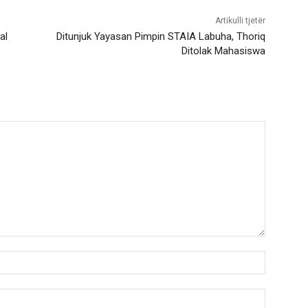
Artikulli tjetër
al
Ditunjuk Yayasan Pimpin STAIA Labuha, Thoriq
Ditolak Mahasiswa
Nama:*
Email:*