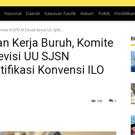
Nasional
Daerah
Kawasan Pasifik
Hukum
Politik
Pendidika
ite III DPD RI Desak Revisi UU SJSN...
B
n Kerja Buruh, Komite
Revisi UU SJSN
tifikasi Konvensi ILO
568
0