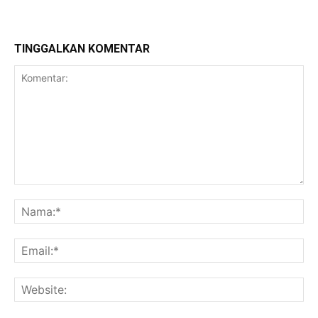
TINGGALKAN KOMENTAR
Komentar:
Na
Ema
Web