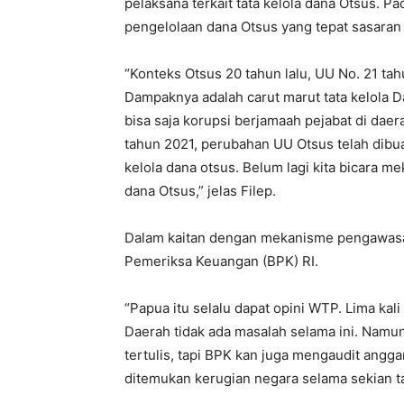
pelaksana terkait tata kelola dana Otsus. P
pengelolaan dana Otsus yang tepat sasaran 
“Konteks Otsus 20 tahun lalu, UU No. 21 ta
Dampaknya adalah carut marut tata kelola D
bisa saja korupsi berjamaah pejabat di daera
tahun 2021, perubahan UU Otsus telah dibua
kelola dana otsus. Belum lagi kita bicar
dana Otsus,” jelas Filep.
Dalam kaitan dengan mekanisme pengawasa
Pemeriksa Keuangan (BPK) RI.
“Papua itu selalu dapat opini WTP. Lima kal
Daerah tidak ada masalah selama ini. Namun
tertulis, tapi BPK kan juga mengaudit angga
ditemukan kerugian negara selama sekian tah