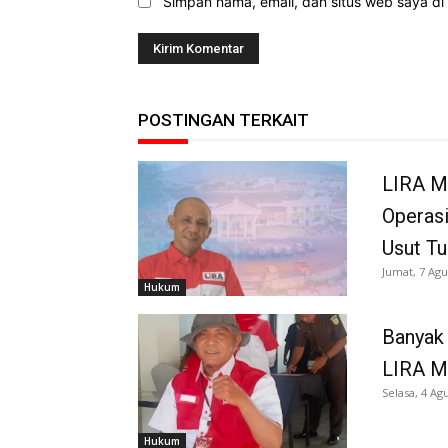
Simpan nama, email, dan situs web saya di b
POSTINGAN TERKAIT
LIRA M
Operasi
Usut Tu
Jumat, 7 Agu
Hukum
Banyak 
LIRA M
Selasa, 4 Ag
Hukum