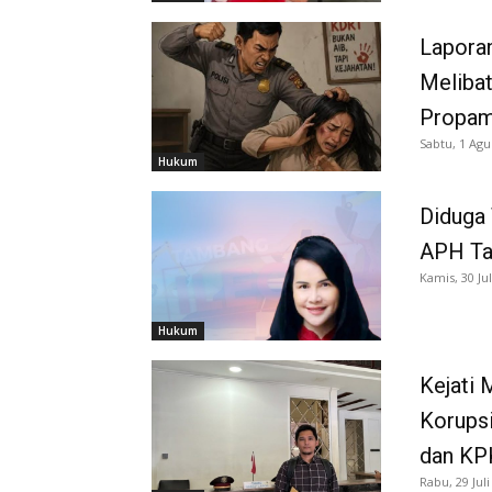
Laporan
Melibat
Propam
Sabtu, 1 Agu
Hukum
Diduga
APH Tan
Kamis, 30 Jul
Hukum
Kejati
Korups
dan KP
Rabu, 29 Juli