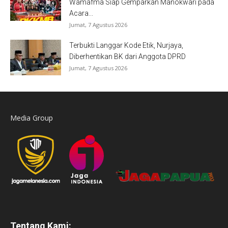
Wamafma Siap Gemparkan Manokwari pada
Acara...
Jumat, 7 Agustus 2026
Terbukti Langgar Kode Etik, Nurjaya,
Diberhentikan BK dari Anggota DPRD
Jumat, 7 Agustus 2026
Media Group
Tentang Kami: