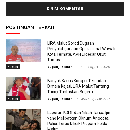
POSTINGAN TERKAIT
LIRA Malut Soroti Dugaan
Penyalahgunaan Operasional Wawali
Kota Ternate, APH Didesak Usut
Tuntas
Supanji Saban
-
Jumat, 7 Agustus 2026
Hukum
Banyak Kasus Korupsi Terendap
Dimeja Kejati, LIRA Malut Tantang
Tacoy Tuntaskan Segera
Supanji Saban
-
Selasa, 4 Agustus 2026
Hukum
Laporan KDRT dan Nikah Tanpa Ijin
yang Melibatkan Oknum Anggota
Polisi, Terus Dilidik Propam Polda
Malut