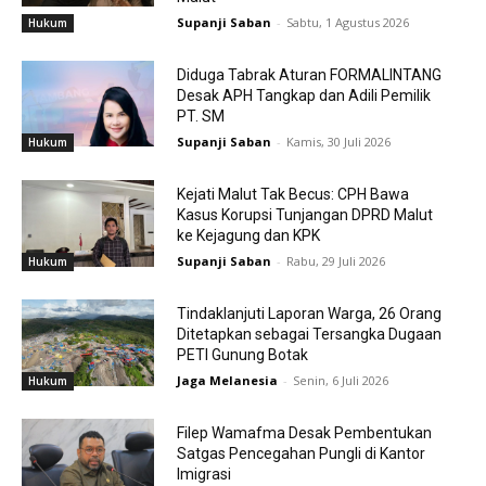
Supanji Saban
-
Sabtu, 1 Agustus 2026
Hukum
Diduga Tabrak Aturan FORMALINTANG
Desak APH Tangkap dan Adili Pemilik
PT. SM
Supanji Saban
-
Kamis, 30 Juli 2026
Hukum
Kejati Malut Tak Becus: CPH Bawa
Kasus Korupsi Tunjangan DPRD Malut
ke Kejagung dan KPK
Supanji Saban
-
Rabu, 29 Juli 2026
Hukum
Tindaklanjuti Laporan Warga, 26 Orang
Ditetapkan sebagai Tersangka Dugaan
PETI Gunung Botak
Jaga Melanesia
-
Senin, 6 Juli 2026
Hukum
Filep Wamafma Desak Pembentukan
Satgas Pencegahan Pungli di Kantor
Imigrasi