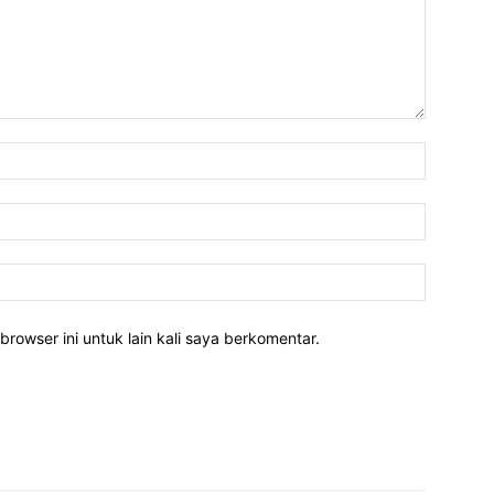
Nama:*
Email:*
Website:
rowser ini untuk lain kali saya berkomentar.