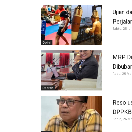
Ujian d
Perjala
Sabtu, 25 Jul
Opini
MRP Di
Dibuba
Rabu, 25 Ma
Daerah
Resolus
DPPKB 
Senin, 26 Me