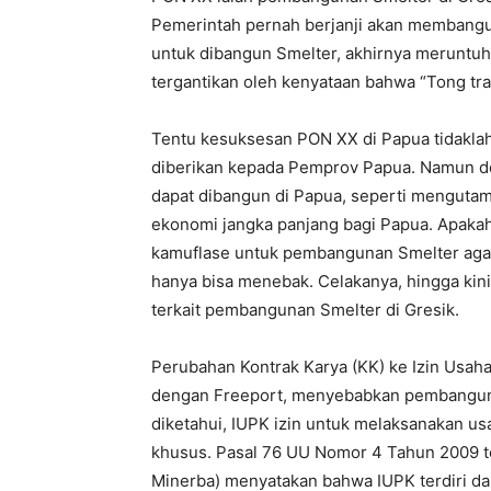
Pemerintah pernah berjanji akan membangu
untuk dibangun Smelter, akhirnya meruntuh
tergantikan oleh kenyataan bahwa “Tong tra
Tentu kesuksesan PON XX di Papua tidaklah
diberikan kepada Pemprov Papua. Namun de
dapat dibangun di Papua, seperti mengut
ekonomi jangka panjang bagi Papua. Apaka
kamuflase untuk pembangunan Smelter agar 
hanya bisa menebak. Celakanya, hingga kini
terkait pembangunan Smelter di Gresik.
Perubahan Kontrak Karya (KK) ke Izin Usa
dengan Freeport, menyebabkan pembangun
diketahui, IUPK izin untuk melaksanakan u
khusus. Pasal 76 UU Nomor 4 Tahun 2009 t
Minerba) menyatakan bahwa IUPK terdiri dari