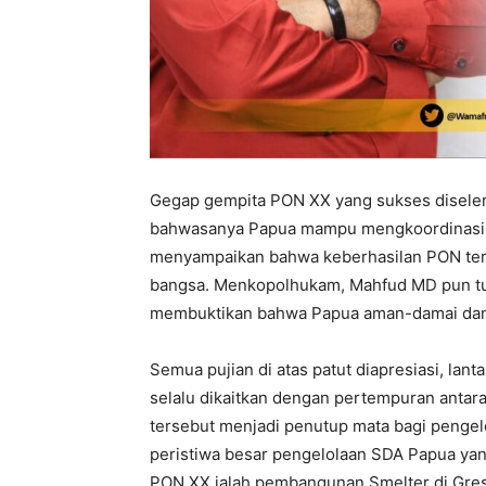
Gegap gempita PON XX yang sukses diselen
bahwasanya Papua mampu mengkoordinasi s
menyampaikan bahwa keberhasilan PON ters
bangsa. Menkopolhukam, Mahfud MD pun tu
membuktikan bahwa Papua aman-damai dan 
Semua pujian di atas patut diapresiasi, la
selalu dikaitkan dengan pertempuran antara
tersebut menjadi penutup mata bagi penge
peristiwa besar pengelolaan SDA Papua ya
PON XX ialah pembangunan Smelter di Gre