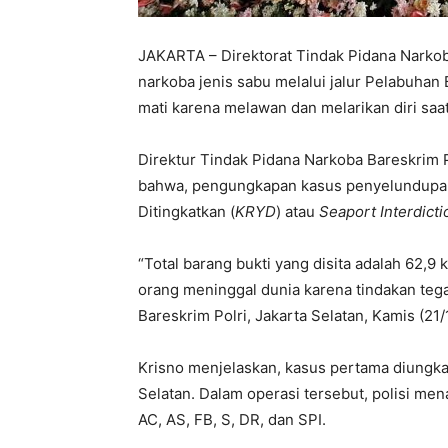
JAKARTA – Direktorat Tindak Pidana Narko
narkoba jenis sabu melalui jalur Pelabuha
mati karena melawan dan melarikan diri saa
Direktur Tindak Pidana Narkoba Bareskrim 
bahwa, pengungkapan kasus penyelundupan i
Ditingkatkan (
KRYD
) atau
Seaport Interdicti
“Total barang bukti yang disita adalah 62,9
orang meninggal dunia karena tindakan tega
Bareskrim Polri, Jakarta Selatan, Kamis (21/
Krisno menjelaskan, kasus pertama diungk
Selatan. Dalam operasi tersebut, polisi men
AC, AS, FB, S, DR, dan SPI.