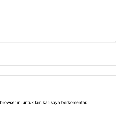
Nama:*
Email:*
Website:
rowser ini untuk lain kali saya berkomentar.