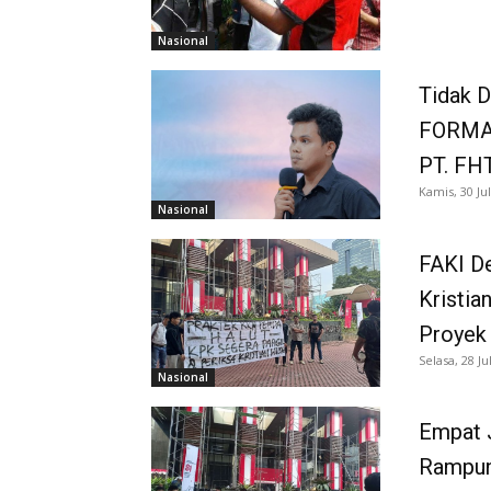
Nasional
Tidak D
FORMAP
PT. FH
Kamis, 30 Jul
Nasional
FAKI De
Kristia
Proyek
Selasa, 28 Ju
Nasional
Empat 
Rampun