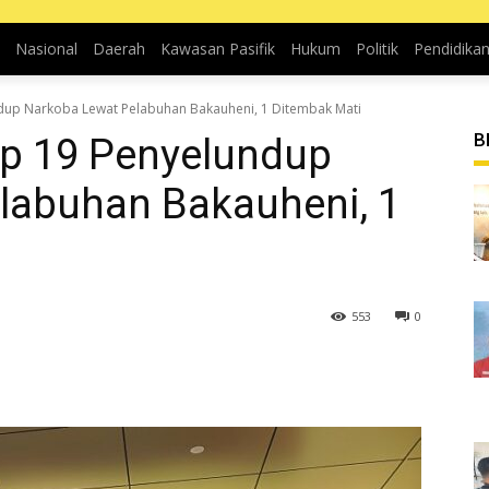
Nasional
Daerah
Kawasan Pasifik
Hukum
Politik
Pendidika
dup Narkoba Lewat Pelabuhan Bakauheni, 1 Ditembak Mati
B
p 19 Penyelundup
labuhan Bakauheni, 1
553
0