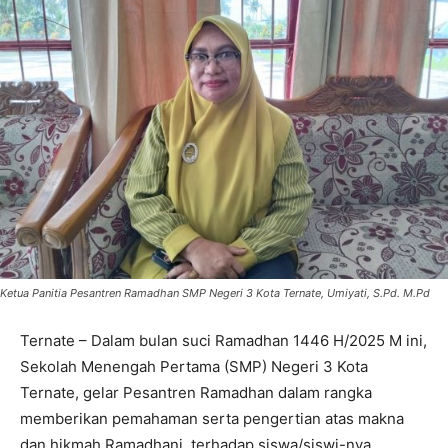
Ketua Panitia Pesantren Ramadhan SMP Negeri 3 Kota Ternate, Umiyati, S.Pd. M.Pd
Ternate – Dalam bulan suci Ramadhan 1446 H/2025 M ini,
Sekolah Menengah Pertama (SMP) Negeri 3 Kota
Ternate, gelar Pesantren Ramadhan dalam rangka
memberikan pemahaman serta pengertian atas makna
dan hikmah Ramadhani, terhadap siswa/siswi-nya.