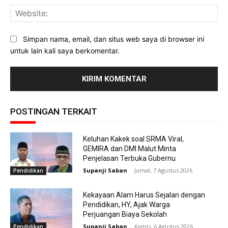
Web
Simpan nama, email, dan situs web saya di browser ini
untuk lain kali saya berkomentar.
POSTINGAN TERKAIT
Keluhan Kakek soal SRMA Viral,
GEMIRA dan DMI Malut Minta
Penjelasan Terbuka Gubernu
Supanji Saban
-
Jumat, 7 Agustus 2026
Pendidikan
Kekayaan Alam Harus Sejalan dengan
Pendidikan, HY, Ajak Warga
Perjuangan Biaya Sekolah
Supanji Saban
-
Kamis, 6 Agustus 2026
Pendidikan