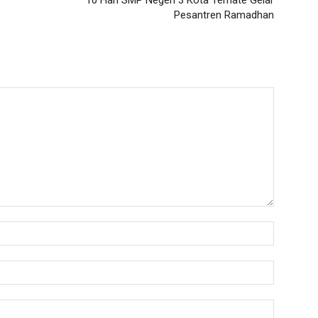
10 Hari SMP Negeri 3 Kota Ternate Gelar
Pesantren Ramadhan
Nama:*
Email:*
Website: