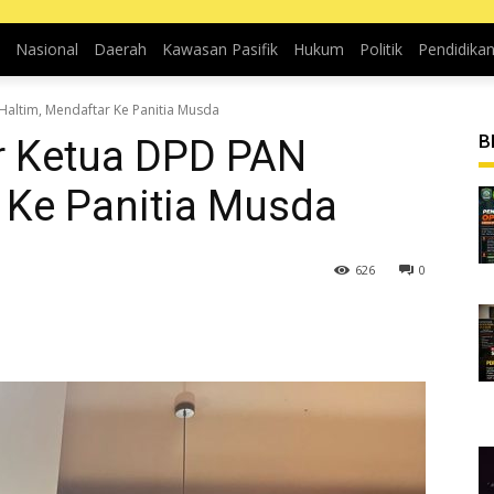
Nasional
Daerah
Kawasan Pasifik
Hukum
Politik
Pendidika
altim, Mendaftar Ke Panitia Musda
B
r Ketua DPD PAN
 Ke Panitia Musda
626
0