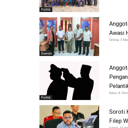
Politik
Anggota
Awasi H
Selasa, 3 Ma
Daerah
Anggot
Pengang
Pelanti
Rabu, 8 Okt
Politik
Soroti
Filep W
Jumat, 15 Ag