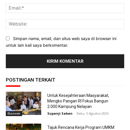
Ema
Web
Simpan nama, email, dan situs web saya di browser ini
untuk lain kali saya berkomentar.
POSTINGAN TERKAIT
Untuk Kesejahteraan Masyarakat,
Mengko Pangan RI Fokus Bangun
2.000 Kampung Nelayan
Supanji Saban
-
Rabu, 5 Agustus 2026
Ekonomi
Tajuk Rencana Kerja Program UMKM