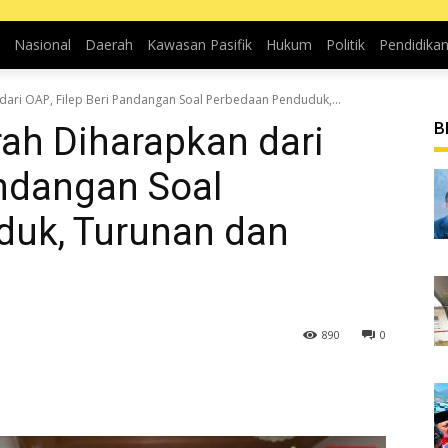
Nasional
Daerah
Kawasan Pasifik
Hukum
Politik
Pendidika
ari OAP, Filep Beri Pandangan Soal Perbedaan Penduduk,...
B
ah Diharapkan dari
andangan Soal
uk, Turunan dan
890
0