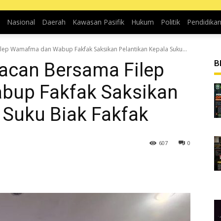
Nasional
Daerah
Kawasan Pasifik
Hukum
Politik
Pendidika
p Wamafma dan Wabup Fakfak Saksikan Pelantikan Kepala Suku...
B
can Bersama Filep
up Fakfak Saksikan
 Suku Biak Fakfak
607
0