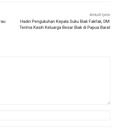
Artikulli tjetër
rau
Hadiri Pengukuhan Kepala Suku Biak Fakfak, DM:
Terima Kasih Keluarga Besar Biak di Papua Barat
Nama:*