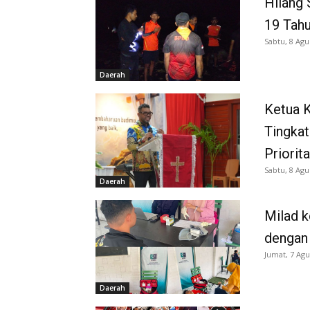
Hilang 
19 Tah
Sabtu, 8 Agu
Daerah
Ketua K
Tingkat
Priorit
Sabtu, 8 Agu
Daerah
Milad k
dengan
Jumat, 7 Agu
Daerah