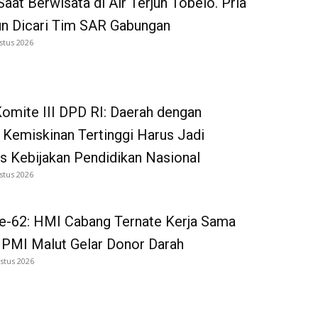
Saat Berwisata di Air Terjun Tobelo. Pria
un Dicari Tim SAR Gabungan
stus 2026
omite III DPD RI: Daerah dengan
 Kemiskinan Tertinggi Harus Jadi
as Kebijakan Pendidikan Nasional
stus 2026
e-62: HMI Cabang Ternate Kerja Sama
 PMI Malut Gelar Donor Darah
stus 2026