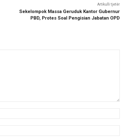
Artikulli tjetër
Sekelompok Massa Geruduk Kantor Gubernur
PBD, Protes Soal Pengisian Jabatan OPD
Nama:*
Email:*