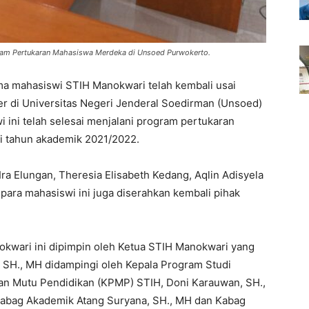
gram Pertukaran Mahasiswa Merdeka di Unsoed Purwokerto.
a mahasiswi STIH Manokwari telah kembali usai
 di Universitas Negeri Jenderal Soedirman (Unsoed)
 ini telah selesai menjalani program pertukaran
 tahun akademik 2021/2022.
i Ira Elungan, Theresia Elisabeth Kedang, Aqlin Adisyela
para mahasiswi ini juga diserahkan kembali pihak
wari ini dipimpin oleh Ketua STIH Manokwari yang
o, SH., MH didampingi oleh Kepala Program Studi
an Mutu Pendidikan (KPMP) STIH, Doni Karauwan, SH.,
abag Akademik Atang Suryana, SH., MH dan Kabag