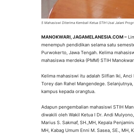
5 Mahasiswi Diterima Kembali Ketua STIH Usai Jalani Pro
MANOKWARI, JAGAMELANESIA.COM –
Lim
menempuh pendidikan selama satu semester
Purwokerto, Jawa Tengah. Kelima mahasiswi
mahasiswa merdeka (PMM) STIH Manokwari
Kelima mahasiswi itu adalah Silfian Iki, Anc
Torey dan Rahel Mangendege. Selanjutnya, 
kampus kepada orangtua.
Adapun pengembalian mahasiswi STIH Manok
diwakili oleh Wakil Ketua I Dr. Andi Mulyon
Marius S. Sakmaf, SH.,MH, Kepala Penjamin
MH, Kabag Umum Enni M. Sasea, SE., MH, K