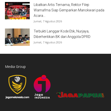
Libatkan Artis Ternama, Rektor Filep
Wamafma Siap Gemparkan Manokwari pada
Acara...
Jumat, 7 Agustus 2026
Terbukti Langgar Kode Etik, Nurjaya,
Diberhentikan BK dari Anggota DPRD
Jumat, 7 Agustus 2026
Media Group