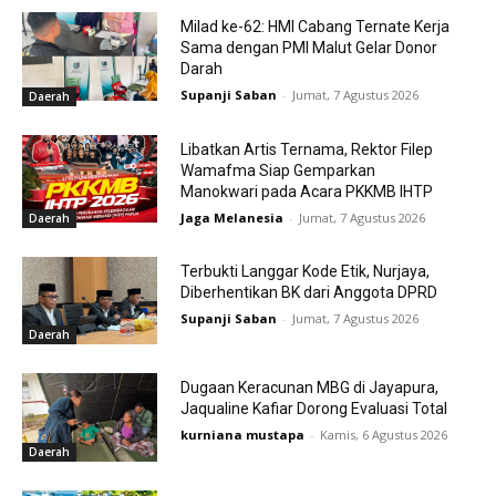
Milad ke-62: HMI Cabang Ternate Kerja
Sama dengan PMI Malut Gelar Donor
Darah
Supanji Saban
-
Jumat, 7 Agustus 2026
Daerah
Libatkan Artis Ternama, Rektor Filep
Wamafma Siap Gemparkan
Manokwari pada Acara PKKMB IHTP
Jaga Melanesia
-
Jumat, 7 Agustus 2026
Daerah
Terbukti Langgar Kode Etik, Nurjaya,
Diberhentikan BK dari Anggota DPRD
Supanji Saban
-
Jumat, 7 Agustus 2026
Daerah
Dugaan Keracunan MBG di Jayapura,
Jaqualine Kafiar Dorong Evaluasi Total
kurniana mustapa
-
Kamis, 6 Agustus 2026
Daerah