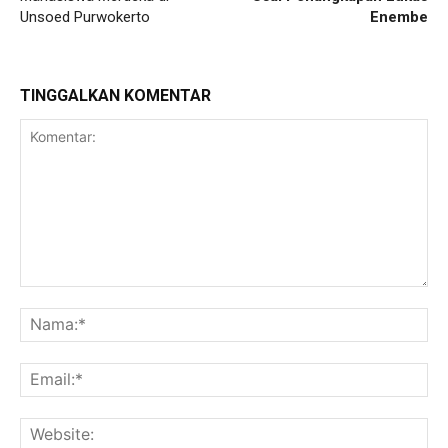
Unsoed Purwokerto
Enembe
TINGGALKAN KOMENTAR
Komentar:
Na
Ema
Web