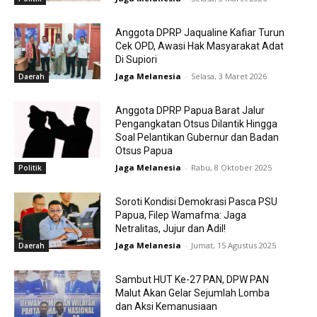
Anggota DPRP Jaqualine Kafiar Turun
Cek OPD, Awasi Hak Masyarakat Adat
Di Supiori
Jaga Melanesia
-
Selasa, 3 Maret 2026
Daerah
Anggota DPRP Papua Barat Jalur
Pengangkatan Otsus Dilantik Hingga
Soal Pelantikan Gubernur dan Badan
Otsus Papua
Jaga Melanesia
-
Rabu, 8 Oktober 2025
Politik
Soroti Kondisi Demokrasi Pasca PSU
Papua, Filep Wamafma: Jaga
Netralitas, Jujur dan Adil!
Jaga Melanesia
-
Jumat, 15 Agustus 2025
Daerah
Sambut HUT Ke-27 PAN, DPW PAN
Malut Akan Gelar Sejumlah Lomba
dan Aksi Kemanusiaan