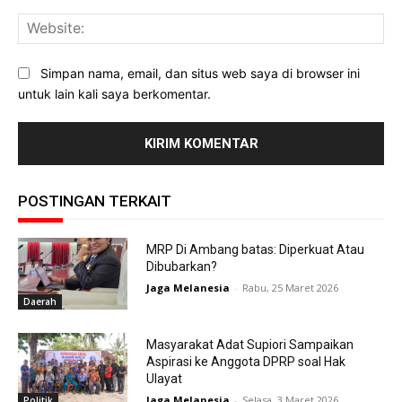
Web
Simpan nama, email, dan situs web saya di browser ini
untuk lain kali saya berkomentar.
POSTINGAN TERKAIT
MRP Di Ambang batas: Diperkuat Atau
Dibubarkan?
Jaga Melanesia
-
Rabu, 25 Maret 2026
Daerah
Masyarakat Adat Supiori Sampaikan
Aspirasi ke Anggota DPRP soal Hak
Ulayat
Jaga Melanesia
-
Selasa, 3 Maret 2026
Politik