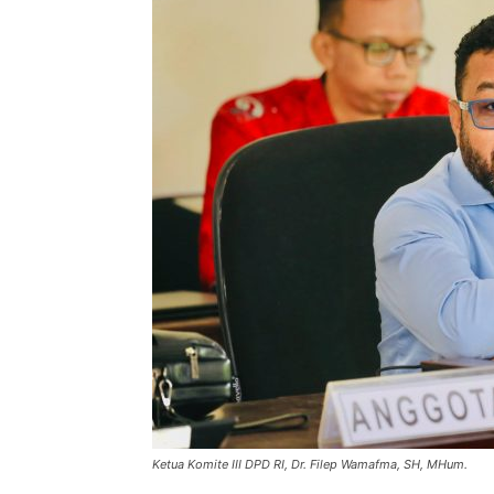
Ketua Komite III DPD RI, Dr. Filep Wamafma, SH, MHum.