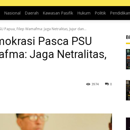
Nasional
Daerah
Kawasan Pasifik
Hukum
Politik
Pendidika
U Papua, Filep Wamafma: Jaga Netralitas, Jujur dan...
B
emokrasi Pasca PSU
fma: Jaga Netralitas,
3974
0