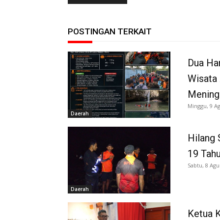
POSTINGAN TERKAIT
Dua Har
Wisata
Meningg
Minggu, 9 A
Daerah
Hilang 
19 Tah
Sabtu, 8 Agu
Daerah
Ketua K