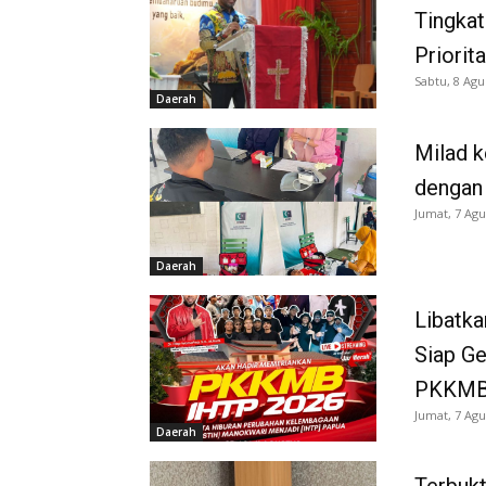
Tingkat
Priorit
Sabtu, 8 Agu
Daerah
Milad k
dengan
Jumat, 7 Agu
Daerah
Libatka
Siap G
PKKMB
Jumat, 7 Agu
Daerah