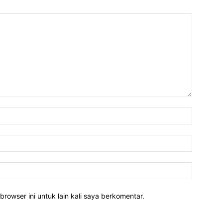
Nama:*
Email:*
Website:
rowser ini untuk lain kali saya berkomentar.