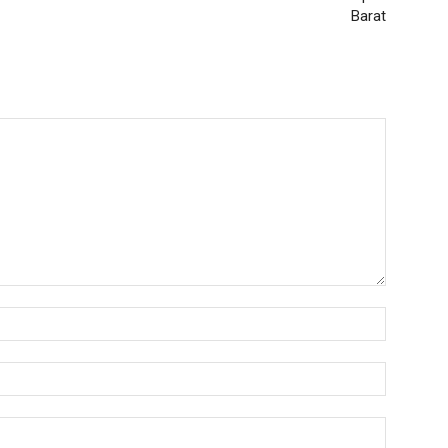
Barat
Nama:*
Email:*
Website: