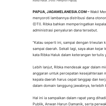
Ribka Haluk. [Foto: Pemprov Papua]
PAPUA, JAGAMELANESIA.COM –
Wakil Men
menyoroti lambannya distribusi dana otono
(DTI). Ribka bahkan memperingatkan kepal
administrasi penyaluran dana tersebut.
“Kalau seperti ini, sampai dengan triwulan k
sampai daerah. Sekali lagi, saya akan keja
kata Ribka Haluk dalam keterangan tertulis 
Lebih lanjut, Ribka mendesak agar dalam m
anggaran untuk percepatan kesejahteraan m
kepala daerah harus cepat tanggap dan ker
dalam domain tanggung jawabnya, terlebih 
Hal ini ia sampaikan dalam rapat yang dihad
Publik, Anwan Harun Damanik, serta perwak