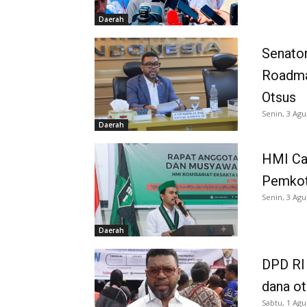
Daerah
Senator
Roadma
Otsus
Senin, 3 Agu
Daerah
HMI Ca
Pemkot
Senin, 3 Agu
Daerah
DPD RI 
dana o
Sabtu, 1 Agu