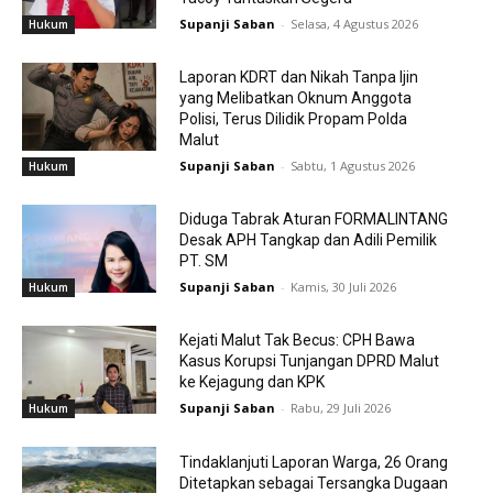
Supanji Saban
-
Selasa, 4 Agustus 2026
Hukum
Laporan KDRT dan Nikah Tanpa Ijin
yang Melibatkan Oknum Anggota
Polisi, Terus Dilidik Propam Polda
Malut
Supanji Saban
-
Sabtu, 1 Agustus 2026
Hukum
Diduga Tabrak Aturan FORMALINTANG
Desak APH Tangkap dan Adili Pemilik
PT. SM
Supanji Saban
-
Kamis, 30 Juli 2026
Hukum
Kejati Malut Tak Becus: CPH Bawa
Kasus Korupsi Tunjangan DPRD Malut
ke Kejagung dan KPK
Supanji Saban
-
Rabu, 29 Juli 2026
Hukum
Tindaklanjuti Laporan Warga, 26 Orang
Ditetapkan sebagai Tersangka Dugaan