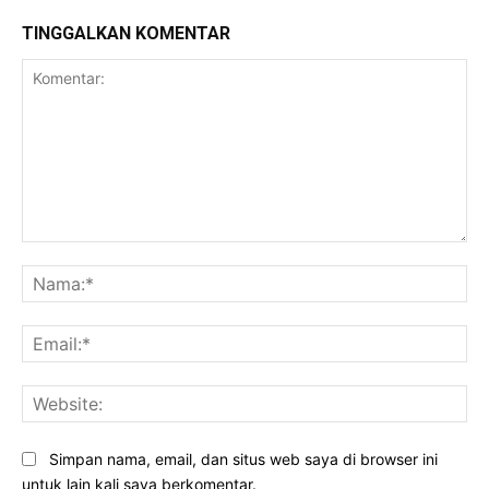
TINGGALKAN KOMENTAR
Komentar:
Na
Ema
Web
Simpan nama, email, dan situs web saya di browser ini
untuk lain kali saya berkomentar.