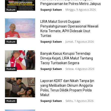
Pengancaman ke Polres Metro Jakpus
Supanji Saban
-
Minggu, 9 Agustus 2026
Hukum
LIRA Malut Soroti Dugaan
Penyalahgunaan Operasional Wawali
Kota Ternate, APH Didesak Usut
Tuntas
Supanji Saban
-
Jumat, 7 Agustus 2026
Hukum
Banyak Kasus Korupsi Terendap
Dimeja Kejati, LIRA Malut Tantang
Tacoy Tuntaskan Segera
Supanji Saban
-
Selasa, 4 Agustus 2026
Hukum
Laporan KDRT dan Nikah Tanpa Ijin
yang Melibatkan Oknum Anggota
Polisi, Terus Dilidik Propam Polda
Malut
Supanji Saban
-
Sabtu, 1 Agustus 2026
Hukum