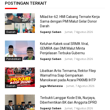
POSTINGAN TERKAIT
Milad ke-62: HMI Cabang Ternate Kerja
Sama dengan PMI Malut Gelar Donor
Darah
Supanji Saban
-
Jumat, 7 Agustus 2026
Daerah
Keluhan Kakek soal SRMA Viral,
GEMIRA dan DMI Malut Minta
Penjelasan Terbuka Gubernu
Supanji Saban
-
Jumat, 7 Agustus 2026
Pendidikan
Libatkan Artis Ternama, Rektor Filep
Wamafma Siap Gemparkan
Manokwari pada Acara PKKMB IHTP
Jaga Melanesia
-
Jumat, 7 Agustus 2026
Daerah
Terbukti Langgar Kode Etik, Nurjaya,
Diberhentikan BK dari Anggota DPRD
Supanji Saban
-
Jumat, 7 Agustus 2026