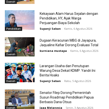
Daerah
Kekayaan Alam Harus Sejalan dengan
Pendidikan, HY, Ajak Warga
Perjuangan Biaya Sekolah
Supanji Saban
-
Kamis, 6 Agustus 2026
Pendidikan
Dugaan Keracunan MBG di Jayapura,
Jaqualine Kafiar Dorong Evaluasi Total
kurniana mustapa
-
Kamis, 6 Agustus 2026
Daerah
Larangan Usaha dan Penutupan
Warung Desa Dekat KDMP: Yandri Ini
Berita Hoaks
Supanji Saban
-
Rabu, 5 Agustus 2026
Daerah
Senator Filep Dorong Pemerintah
Susun Roadmap Pendidikan Papua
Berbasis Dana Otsus
Jaga Melanesia
-
Senin, 3 Agustus 2026
Daerah