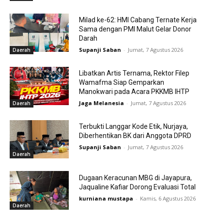
Milad ke-62: HMI Cabang Ternate Kerja
Sama dengan PMI Malut Gelar Donor
Darah
Supanji Saban
-
Jumat, 7 Agustus 2026
Daerah
Libatkan Artis Ternama, Rektor Filep
Wamafma Siap Gemparkan
Manokwari pada Acara PKKMB IHTP
Jaga Melanesia
-
Jumat, 7 Agustus 2026
Daerah
Terbukti Langgar Kode Etik, Nurjaya,
Diberhentikan BK dari Anggota DPRD
Supanji Saban
-
Jumat, 7 Agustus 2026
Daerah
Dugaan Keracunan MBG di Jayapura,
Jaqualine Kafiar Dorong Evaluasi Total
kurniana mustapa
-
Kamis, 6 Agustus 2026
Daerah