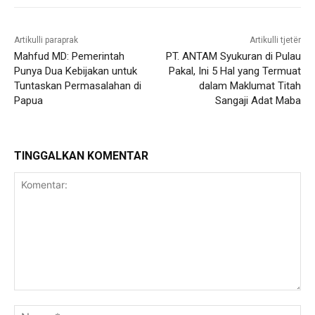
Artikulli paraprak
Artikulli tjetër
Mahfud MD: Pemerintah
PT. ANTAM Syukuran di Pulau
Punya Dua Kebijakan untuk
Pakal, Ini 5 Hal yang Termuat
Tuntaskan Permasalahan di
dalam Maklumat Titah
Papua
Sangaji Adat Maba
TINGGALKAN KOMENTAR
Komentar:
Na