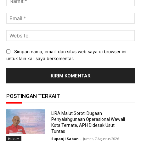
Ema
Web
Simpan nama, email, dan situs web saya di browser ini
untuk lain kali saya berkomentar.
POSTINGAN TERKAIT
LIRA Malut Soroti Dugaan
Penyalahgunaan Operasional Wawali
Kota Ternate, APH Didesak Usut
Tuntas
Supanji Saban
-
Jumat, 7 Agustus 2026
Hukum