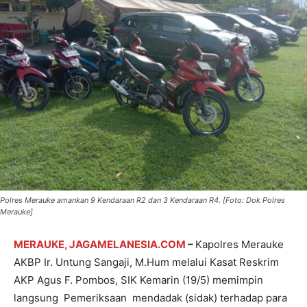
Polres Merauke amankan 9 Kendaraan R2 dan 3 Kendaraan R4. [Foto: Dok Polres
Merauke]
MERAUKE, JAGAMELANESIA.COM
–
Kapolres Merauke
AKBP Ir. Untung Sangaji, M.Hum melalui Kasat Reskrim
AKP Agus F. Pombos, SIK Kemarin (19/5) memimpin
langsung Pemeriksaan mendadak (sidak) terhadap para