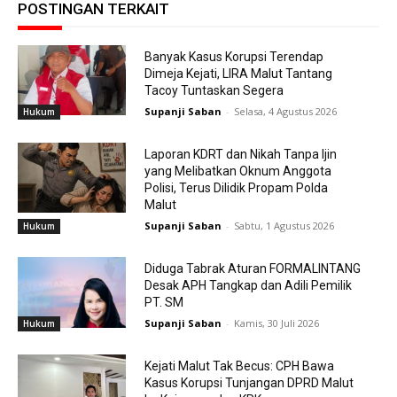
POSTINGAN TERKAIT
Banyak Kasus Korupsi Terendap
Dimeja Kejati, LIRA Malut Tantang
Tacoy Tuntaskan Segera
Supanji Saban
-
Selasa, 4 Agustus 2026
Hukum
Laporan KDRT dan Nikah Tanpa Ijin
yang Melibatkan Oknum Anggota
Polisi, Terus Dilidik Propam Polda
Malut
Supanji Saban
-
Sabtu, 1 Agustus 2026
Hukum
Diduga Tabrak Aturan FORMALINTANG
Desak APH Tangkap dan Adili Pemilik
PT. SM
Supanji Saban
-
Kamis, 30 Juli 2026
Hukum
Kejati Malut Tak Becus: CPH Bawa
Kasus Korupsi Tunjangan DPRD Malut