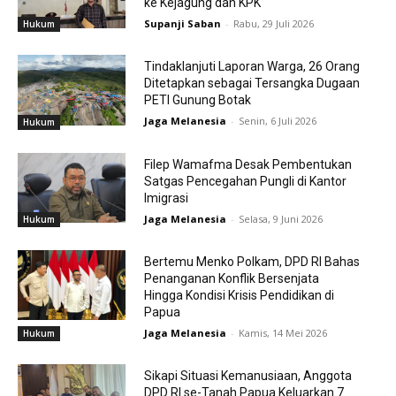
ke Kejagung dan KPK
Supanji Saban
-
Rabu, 29 Juli 2026
Hukum
Tindaklanjuti Laporan Warga, 26 Orang
Ditetapkan sebagai Tersangka Dugaan
PETI Gunung Botak
Jaga Melanesia
-
Senin, 6 Juli 2026
Hukum
Filep Wamafma Desak Pembentukan
Satgas Pencegahan Pungli di Kantor
Imigrasi
Jaga Melanesia
-
Selasa, 9 Juni 2026
Hukum
Bertemu Menko Polkam, DPD RI Bahas
Penanganan Konflik Bersenjata
Hingga Kondisi Krisis Pendidikan di
Papua
Jaga Melanesia
-
Kamis, 14 Mei 2026
Hukum
Sikapi Situasi Kemanusiaan, Anggota
DPD RI se-Tanah Papua Keluarkan 7