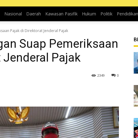
Nasional
Daerah
Kawasan Pasifik
Hukum
Politik
Pendidika
aan Pajak di Direktorat Jenderal Pajak
B
gan Suap Pemeriksaan
t Jenderal Pajak
2349
0