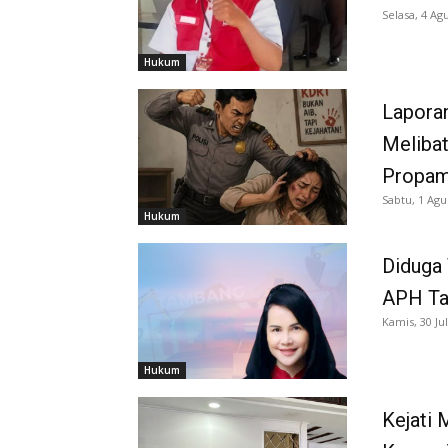
Selasa, 4 Ag
Hukum
Laporan
Melibat
Propam
Sabtu, 1 Agu
Hukum
Diduga
APH Tan
Kamis, 30 Jul
Hukum
Kejati