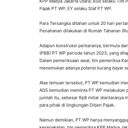
KPP Madya Jakarta Utara; ASB selaku Tim P
Pajak PT WP; EY selaku Staf PT WP.
Para Tersangka ditahan untuk 20 hari pertam
Penahanan dilakukan di Rumah Tahanan (R
Adapun konstruksi perkaranya, bermula da
(PBB) PT WP periode tahun 2023, yang dil
Dalam pemeriksaan awal, tim pemeriksa Kan
menemukan adanya potensi kurang bayar sek
Atas temuan tersebut, PT WP kemudian men
AGS kemudian meminta PT WP melakukan 
jumlah itu, sebesar Rp8 miliar diantarany
para pihak di lingkungan Ditjen Pajak.
Namun demikian, PT WP hanya menyanggu
kesepakatan, tim pemeriksa KPP Madya Jak