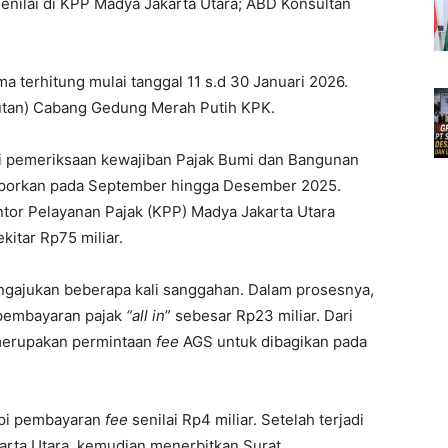
enilai di KPP Madya Jakarta Utara; ABD Konsultan
a terhitung mulai tanggal 11 s.d 30 Januari 2026.
utan) Cabang Gedung Merah Putih KPK.
ri pemeriksaan kewajiban Pajak Bumi dan Bangunan
aporkan pada September hingga Desember 2025.
tor Pelayanan Pajak (KPP) Madya Jakarta Utara
itar Rp75 miliar.
gajukan beberapa kali sanggahan. Dalam prosesnya,
pembayaran pajak
“all in
” sebesar Rp23 miliar. Dari
a merupakan permintaan
fee
AGS untuk dibagikan pada
pi pembayaran
fee
senilai Rp4 miliar. Setelah terjadi
arta Utara, kemudian menerbitkan Surat