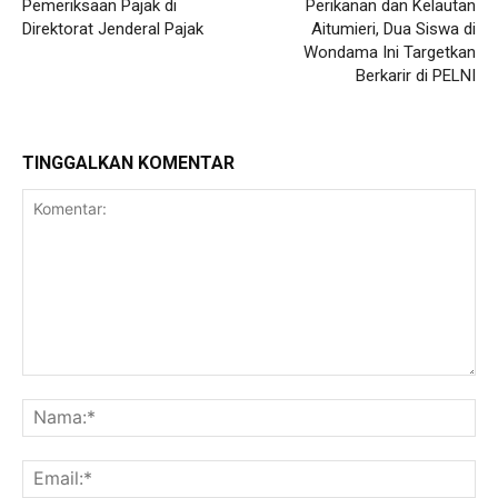
Pemeriksaan Pajak di
Perikanan dan Kelautan
Direktorat Jenderal Pajak
Aitumieri, Dua Siswa di
Wondama Ini Targetkan
Berkarir di PELNI
TINGGALKAN KOMENTAR
Komentar:
Na
Ema