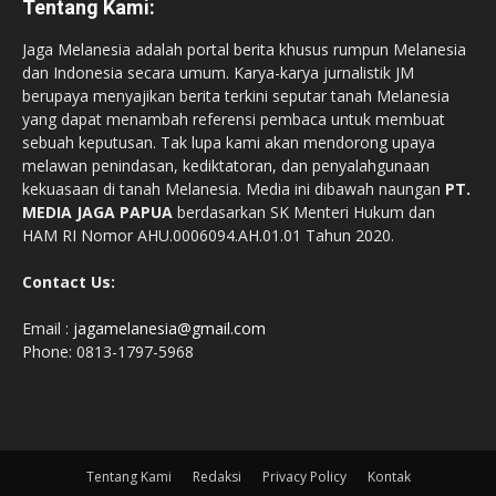
Tentang Kami:
Jaga Melanesia adalah portal berita khusus rumpun Melanesia
dan Indonesia secara umum. Karya-karya jurnalistik JM
berupaya menyajikan berita terkini seputar tanah Melanesia
yang dapat menambah referensi pembaca untuk membuat
sebuah keputusan. Tak lupa kami akan mendorong upaya
melawan penindasan, kediktatoran, dan penyalahgunaan
kekuasaan di tanah Melanesia. Media ini dibawah naungan
PT.
MEDIA JAGA PAPUA
berdasarkan SK Menteri Hukum dan
HAM RI Nomor AHU.0006094.AH.01.01 Tahun 2020.
Contact Us:
Email :
jagamelanesia@gmail.com
Phone: 0813-1797-5968
Tentang Kami
Redaksi
Privacy Policy
Kontak