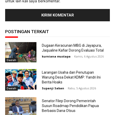
untuk lain kali saya berkomentar.
POSTINGAN TERKAIT
Dugaan Keracunan MBG di Jayapura,
Jaqualine Kafiar Dorong Evaluasi Total
kurniana mustapa
-
Kamis, 6 Agustus 2026
Daerah
Larangan Usaha dan Penutupan
Warung Desa Dekat KDMP: Yandri Ini
Berita Hoaks
Supanji Saban
-
Rabu, 5 Agustus 2026
Daerah
Senator Filep Dorong Pemerintah
Susun Roadmap Pendidikan Papua
Berbasis Dana Otsus