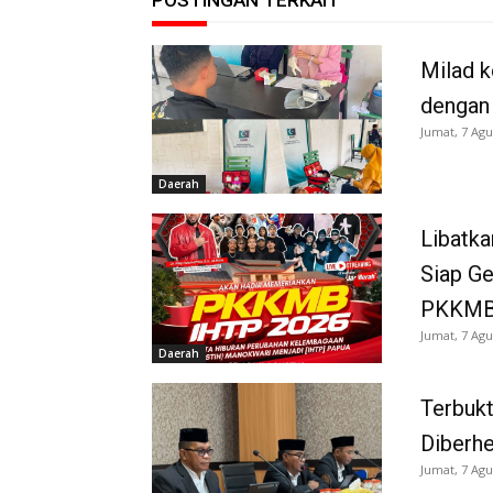
Milad k
dengan
Jumat, 7 Agu
Daerah
Libatka
Siap G
PKKMB
Jumat, 7 Agu
Daerah
Terbukt
Diberh
Jumat, 7 Agu