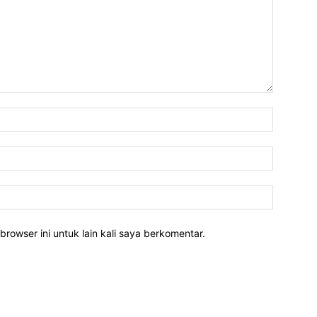
Nama:*
Email:*
Website:
rowser ini untuk lain kali saya berkomentar.