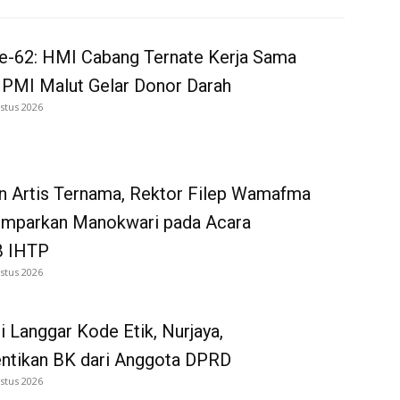
e-62: HMI Cabang Ternate Kerja Sama
 PMI Malut Gelar Donor Darah
stus 2026
n Artis Ternama, Rektor Filep Wamafma
emparkan Manokwari pada Acara
 IHTP
stus 2026
i Langgar Kode Etik, Nurjaya,
entikan BK dari Anggota DPRD
stus 2026