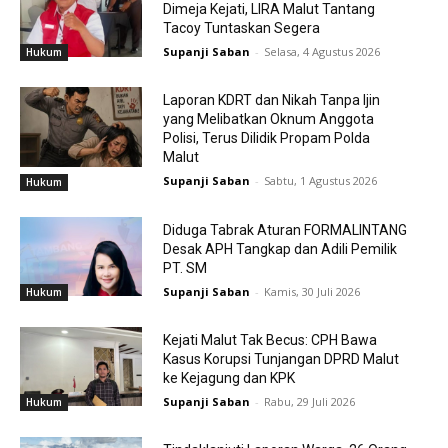
Dimeja Kejati, LIRA Malut Tantang
Tacoy Tuntaskan Segera
Supanji Saban
-
Selasa, 4 Agustus 2026
Hukum
Laporan KDRT dan Nikah Tanpa Ijin
yang Melibatkan Oknum Anggota
Polisi, Terus Dilidik Propam Polda
Malut
Supanji Saban
-
Sabtu, 1 Agustus 2026
Hukum
Diduga Tabrak Aturan FORMALINTANG
Desak APH Tangkap dan Adili Pemilik
PT. SM
Supanji Saban
-
Kamis, 30 Juli 2026
Hukum
Kejati Malut Tak Becus: CPH Bawa
Kasus Korupsi Tunjangan DPRD Malut
ke Kejagung dan KPK
Supanji Saban
-
Rabu, 29 Juli 2026
Hukum