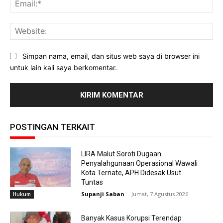
Ema
Web
Simpan nama, email, dan situs web saya di browser ini
untuk lain kali saya berkomentar.
POSTINGAN TERKAIT
LIRA Malut Soroti Dugaan
Penyalahgunaan Operasional Wawali
Kota Ternate, APH Didesak Usut
Tuntas
Supanji Saban
-
Jumat, 7 Agustus 2026
Hukum
Banyak Kasus Korupsi Terendap