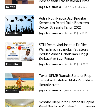
Pencegahan Transnational Crime
Jaga Melanesia
-
Senin, 20 Juli 2026
Daerah
Putra-Putri Papua Jadi Prioritas,
Kemenkes Resmi Buka Beasiswa
Dokter Spesialis Tahun 2026
Jaga Melanesia
-
Kamis, 16 Juli 2026
Pendidikan
STIH Resmi Jadi Institut, Dr. Filep
Wamafma: Ini Langkah Strategis
Perluas Akses Pendidikan Tinggi
Berkualitas Bagi Papua
Jaga Melanesia
-
Kamis, 18 Juni 2026
Pendidikan
Teken SPMB Ramah, Senator Filep
Tegaskan Distribusi Mutu Pendidikan
Harus Merata
Jaga Melanesia
-
Jumat, 22 Mei 2026
Nasional
Senator Filep Harap Pemda di Papua
Barat Pastikan Kualitas Perencanaan