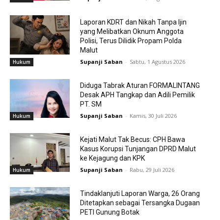
Laporan KDRT dan Nikah Tanpa Ijin
yang Melibatkan Oknum Anggota
Polisi, Terus Dilidik Propam Polda
Malut
Supanji Saban
-
Sabtu, 1 Agustus 2026
Hukum
Diduga Tabrak Aturan FORMALINTANG
Desak APH Tangkap dan Adili Pemilik
PT. SM
Supanji Saban
-
Kamis, 30 Juli 2026
Hukum
Kejati Malut Tak Becus: CPH Bawa
Kasus Korupsi Tunjangan DPRD Malut
ke Kejagung dan KPK
Supanji Saban
-
Rabu, 29 Juli 2026
Hukum
Tindaklanjuti Laporan Warga, 26 Orang
Ditetapkan sebagai Tersangka Dugaan
PETI Gunung Botak