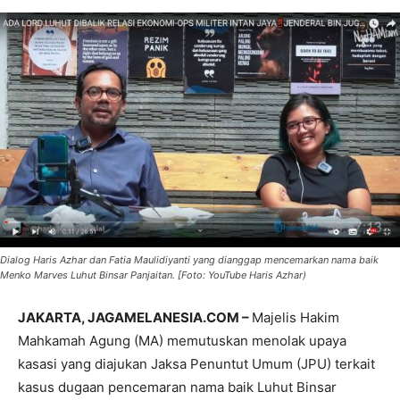
Dialog Haris Azhar dan Fatia Maulidiyanti yang dianggap mencemarkan nama baik
Menko Marves Luhut Binsar Panjaitan. [Foto: YouTube Haris Azhar)
JAKARTA, JAGAMELANESIA.COM –
Majelis Hakim
Mahkamah Agung (MA) memutuskan menolak upaya
kasasi yang diajukan Jaksa Penuntut Umum (JPU) terkait
kasus dugaan pencemaran nama baik Luhut Binsar