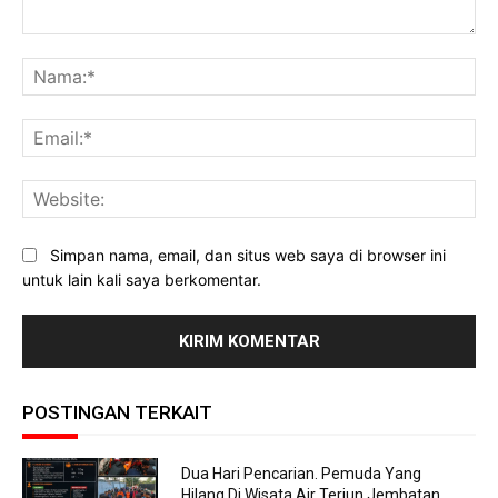
Komentar:
Na
Ema
Web
Simpan nama, email, dan situs web saya di browser ini
untuk lain kali saya berkomentar.
POSTINGAN TERKAIT
Dua Hari Pencarian. Pemuda Yang
Hilang Di Wisata Air Terjun Jembatan