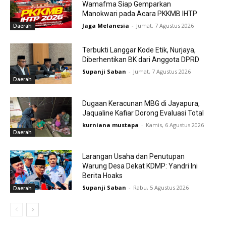
Wamafma Siap Gemparkan
Manokwari pada Acara PKKMB IHTP
Jaga Melanesia
-
Jumat, 7 Agustus 2026
Daerah
Terbukti Langgar Kode Etik, Nurjaya,
Diberhentikan BK dari Anggota DPRD
Supanji Saban
-
Jumat, 7 Agustus 2026
Daerah
Dugaan Keracunan MBG di Jayapura,
Jaqualine Kafiar Dorong Evaluasi Total
kurniana mustapa
-
Kamis, 6 Agustus 2026
Daerah
Larangan Usaha dan Penutupan
Warung Desa Dekat KDMP: Yandri Ini
Berita Hoaks
Supanji Saban
-
Rabu, 5 Agustus 2026
Daerah