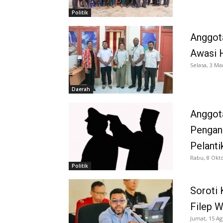
Politik
Anggota
Awasi H
Selasa, 3 Ma
Daerah
Anggot
Pengang
Pelanti
Rabu, 8 Okt
Politik
Soroti
Filep W
Jumat, 15 Ag