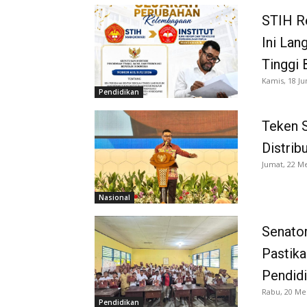
STIH Re
Ini Lan
Tinggi 
Kamis, 18 Ju
Pendidikan
Teken 
Distrib
Jumat, 22 Me
Nasional
Senator
Pastika
Pendidi
Rabu, 20 Me
Pendidikan