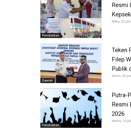
Resmi 
Kepsek
Rabu, 22 Juli
Pendidikan
Teken P
Filep 
Publik 
Senin, 20 Jul
Daerah
Putra-P
Resmi B
2026
Kamis, 16 Jul
Pendidikan