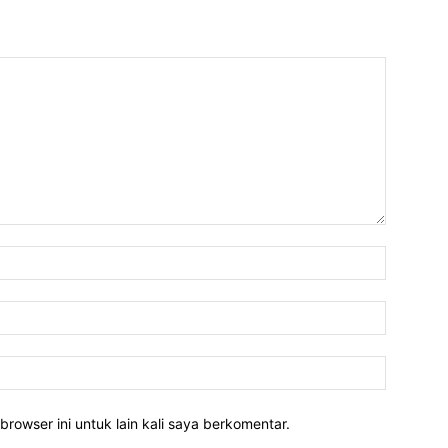
Nama:*
Email:*
Website:
rowser ini untuk lain kali saya berkomentar.