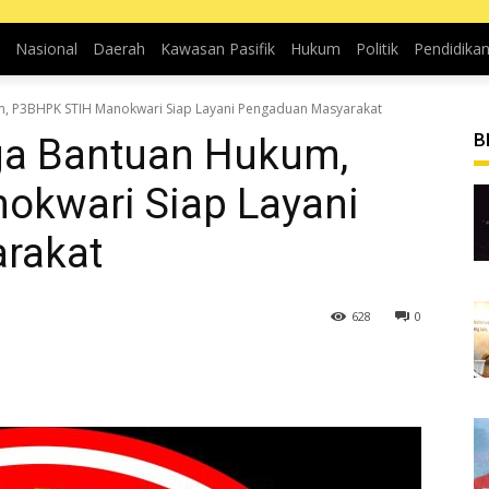
Nasional
Daerah
Kawasan Pasifik
Hukum
Politik
Pendidika
m, P3BHPK STIH Manokwari Siap Layani Pengaduan Masyarakat
B
ga Bantuan Hukum,
kwari Siap Layani
rakat
628
0