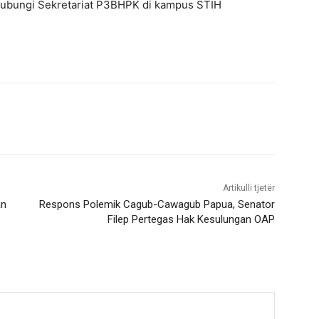
bungi Sekretariat P3BHPK di kampus STIH
Artikulli tjetër
an
Respons Polemik Cagub-Cawagub Papua, Senator
Filep Pertegas Hak Kesulungan OAP