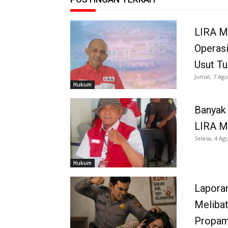
LIRA M
Operasi
Usut Tu
Jumat, 7 Agu
Hukum
Banyak 
LIRA M
Selasa, 4 Ag
Hukum
Laporan
Melibat
Propam