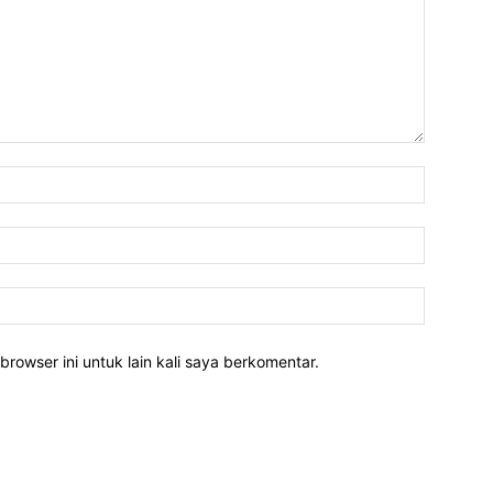
Nama:*
Email:*
Website:
rowser ini untuk lain kali saya berkomentar.