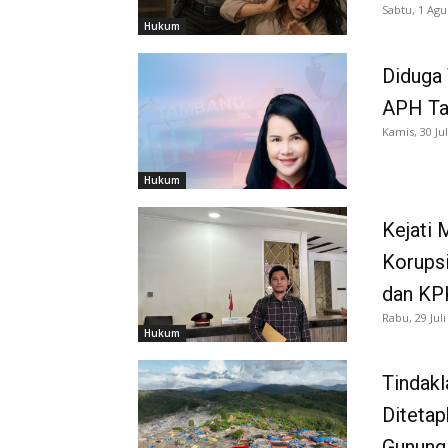
Sabtu, 1 Agu
Hukum
Diduga
APH Tan
Kamis, 30 Jul
Hukum
Kejati
Korups
dan KP
Rabu, 29 Juli
Hukum
Tindakl
Ditetap
Gunung