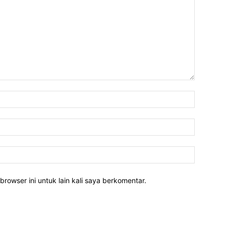
Nama:*
Email:*
Website:
rowser ini untuk lain kali saya berkomentar.