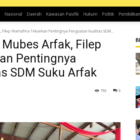
Nasional
Daerah
Kawasan Pasifik
Hukum
Politik
Pendidika
k, Filep Wamafma Tekankan Pentingnya Penguatan Kualitas SDM...
B
 Mubes Arfak, Filep
n Pentingnya
as SDM Suku Arfak
755
0