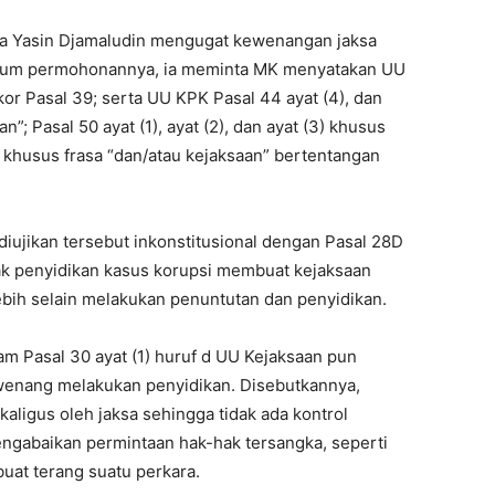
ma Yasin Djamaludin mengugat kewenangan jaksa
itum permohonannya, ia meminta MK menyatakan UU
ikor Pasal 39; serta UU KPK Pasal 44 ayat (4), dan
n”; Pasal 50 ayat (1), ayat (2), dan ayat (3) khusus
4) khusus frasa “dan/atau kejaksaan” bertentangan
iujikan tersebut inkonstitusional dengan Pasal 28D
hak penyidikan kasus korupsi membuat kejaksaan
bih selain melakukan penuntutan dan penyidikan.
 Pasal 30 ayat (1) huruf d UU Kejaksaan pun
enang melakukan penyidikan. Disebutkannya,
aligus oleh jaksa sehingga tidak ada kontrol
engabaikan permintaan hak-hak tersangka, seperti
uat terang suatu perkara.