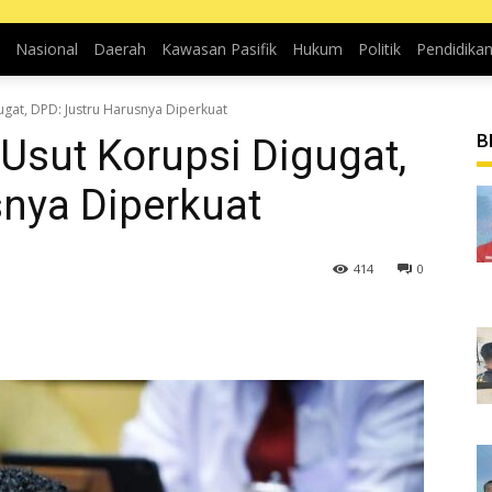
Nasional
Daerah
Kawasan Pasifik
Hukum
Politik
Pendidika
gat, DPD: Justru Harusnya Diperkuat
B
sut Korupsi Digugat,
snya Diperkuat
414
0