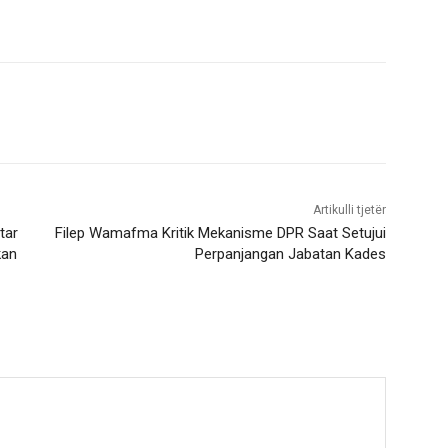
Artikulli tjetër
tar
Filep Wamafma Kritik Mekanisme DPR Saat Setujui
kan
Perpanjangan Jabatan Kades