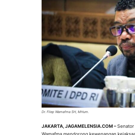
Dr. Filep Wamafma SH, MHum.
JAKARTA, JAGAMELENSIA.COM –
Senator 
Wamafma mendorong kewenangan kejaksaan 