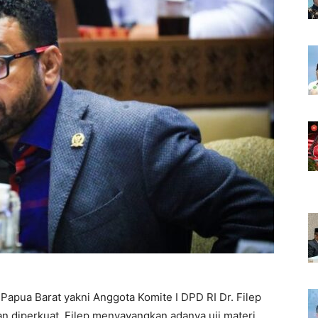
Papua Barat yakni Anggota Komite I DPD RI Dr. Filep
diperkuat. Filep menyayangkan adanya uji materi