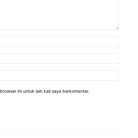
Nama:*
Email:*
Website:
rowser ini untuk lain kali saya berkomentar.