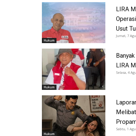
LIRA M
Operasi
Usut Tu
Jumat, 7 Agu
Hukum
Banyak 
LIRA M
Selasa, 4 Ag
Hukum
Laporan
Melibat
Propam
Sabtu, 1 Agu
Hukum