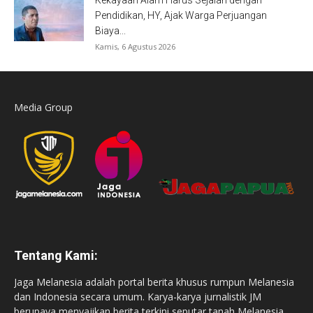
Kekayaan Alam Harus Sejalan dengan
Pendidikan, HY, Ajak Warga Perjuangan
Biaya...
Kamis, 6 Agustus 2026
Media Group
Tentang Kami:
Jaga Melanesia adalah portal berita khusus rumpun Melanesia
dan Indonesia secara umum. Karya-karya jurnalistik JM
berupaya menyajikan berita terkini seputar tanah Melanesia