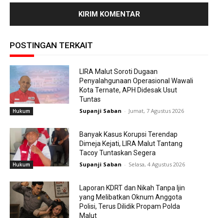
POSTINGAN TERKAIT
LIRA Malut Soroti Dugaan
Penyalahgunaan Operasional Wawali
Kota Ternate, APH Didesak Usut
Tuntas
Supanji Saban
-
Jumat, 7 Agustus 2026
Hukum
Banyak Kasus Korupsi Terendap
Dimeja Kejati, LIRA Malut Tantang
Tacoy Tuntaskan Segera
Supanji Saban
-
Selasa, 4 Agustus 2026
Hukum
Laporan KDRT dan Nikah Tanpa Ijin
yang Melibatkan Oknum Anggota
Polisi, Terus Dilidik Propam Polda
Malut