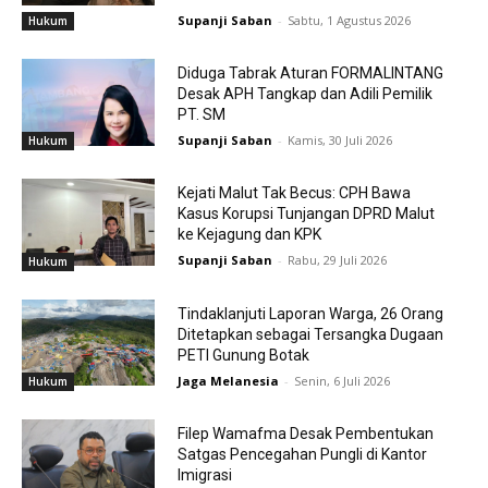
Supanji Saban
-
Sabtu, 1 Agustus 2026
Hukum
Diduga Tabrak Aturan FORMALINTANG
Desak APH Tangkap dan Adili Pemilik
PT. SM
Supanji Saban
-
Kamis, 30 Juli 2026
Hukum
Kejati Malut Tak Becus: CPH Bawa
Kasus Korupsi Tunjangan DPRD Malut
ke Kejagung dan KPK
Supanji Saban
-
Rabu, 29 Juli 2026
Hukum
Tindaklanjuti Laporan Warga, 26 Orang
Ditetapkan sebagai Tersangka Dugaan
PETI Gunung Botak
Jaga Melanesia
-
Senin, 6 Juli 2026
Hukum
Filep Wamafma Desak Pembentukan
Satgas Pencegahan Pungli di Kantor
Imigrasi