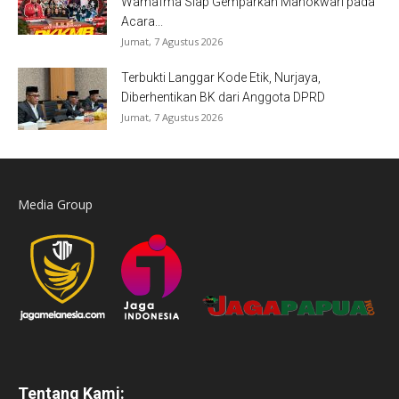
Wamafma Siap Gemparkan Manokwari pada
Acara...
Jumat, 7 Agustus 2026
Terbukti Langgar Kode Etik, Nurjaya,
Diberhentikan BK dari Anggota DPRD
Jumat, 7 Agustus 2026
Media Group
Tentang Kami: