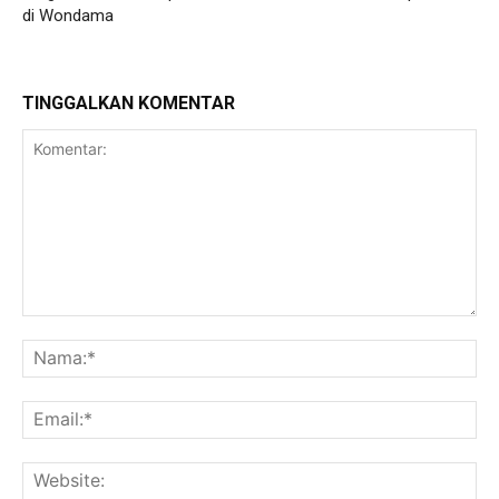
di Wondama
TINGGALKAN KOMENTAR
Komentar:
Na
Ema
Web