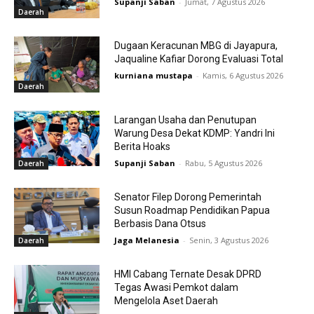
Supanji Saban
-
Jumat, 7 Agustus 2026
Daerah
Dugaan Keracunan MBG di Jayapura,
Jaqualine Kafiar Dorong Evaluasi Total
kurniana mustapa
-
Kamis, 6 Agustus 2026
Daerah
Larangan Usaha dan Penutupan
Warung Desa Dekat KDMP: Yandri Ini
Berita Hoaks
Supanji Saban
-
Rabu, 5 Agustus 2026
Daerah
Senator Filep Dorong Pemerintah
Susun Roadmap Pendidikan Papua
Berbasis Dana Otsus
Jaga Melanesia
-
Senin, 3 Agustus 2026
Daerah
HMI Cabang Ternate Desak DPRD
Tegas Awasi Pemkot dalam
Mengelola Aset Daerah