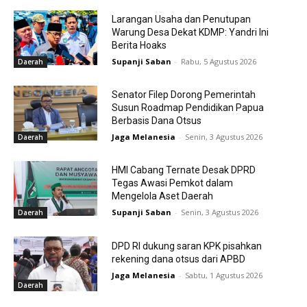
Larangan Usaha dan Penutupan
Warung Desa Dekat KDMP: Yandri Ini
Berita Hoaks
Supanji Saban
-
Rabu, 5 Agustus 2026
Daerah
Senator Filep Dorong Pemerintah
Susun Roadmap Pendidikan Papua
Berbasis Dana Otsus
Jaga Melanesia
-
Senin, 3 Agustus 2026
Daerah
HMI Cabang Ternate Desak DPRD
Tegas Awasi Pemkot dalam
Mengelola Aset Daerah
Supanji Saban
-
Senin, 3 Agustus 2026
Daerah
DPD RI dukung saran KPK pisahkan
rekening dana otsus dari APBD
Jaga Melanesia
-
Sabtu, 1 Agustus 2026
Daerah