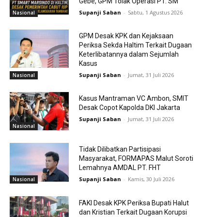
Gebe, GPM Tolak Operasi PT. SM
Supanji Saban
-
Sabtu, 1 Agustus 2026
Nasional
GPM Desak KPK dan Kejaksaan
Periksa Sekda Haltim Terkait Dugaan
Keterlibatannya dalam Sejumlah
Kasus
Supanji Saban
-
Jumat, 31 Juli 2026
Nasional
Kasus Mantraman VC Ambon, SMIT
Desak Copot Kapolda DKI Jakarta
Supanji Saban
-
Jumat, 31 Juli 2026
Nasional
Tidak Dilibatkan Partisipasi
Masyarakat, FORMAPAS Malut Soroti
Lemahnya AMDAL PT. FHT
Supanji Saban
-
Kamis, 30 Juli 2026
Nasional
FAKI Desak KPK Periksa Bupati Halut
dan Kristian Terkait Dugaan Korupsi