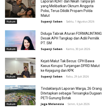
Laporan KDRT dan Nikah Tanpa Ijin
yang Melibatkan Oknum Anggota
Polisi, Terus Dilidik Propam Polda
Malut
Supanji Saban
-
Sabtu, 1 Agustus 2026
Hukum
Diduga Tabrak Aturan FORMALINTANG
Desak APH Tangkap dan Adili Pemilik
PT. SM
Supanji Saban
-
Kamis, 30 Juli 2026
Hukum
Kejati Malut Tak Becus: CPH Bawa
Kasus Korupsi Tunjangan DPRD Malut
ke Kejagung dan KPK
Supanji Saban
-
Rabu, 29 Juli 2026
Hukum
Tindaklanjuti Laporan Warga, 26 Orang
Ditetapkan sebagai Tersangka Dugaan
PETI Gunung Botak
Jaga Melanesia
-
Senin, 6 Juli 2026
Hukum