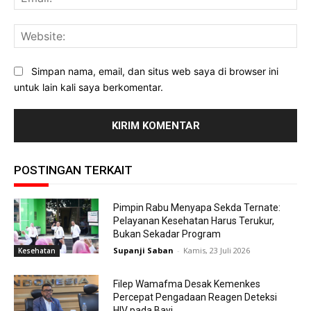
Web
Simpan nama, email, dan situs web saya di browser ini
untuk lain kali saya berkomentar.
POSTINGAN TERKAIT
Pimpin Rabu Menyapa Sekda Ternate:
Pelayanan Kesehatan Harus Terukur,
Bukan Sekadar Program
Supanji Saban
-
Kamis, 23 Juli 2026
Kesehatan
Filep Wamafma Desak Kemenkes
Percepat Pengadaan Reagen Deteksi
HIV pada Bayi