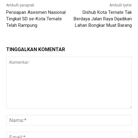
Artikulli paraprak
Artikulli tjetër
Persiapan Asesmen Nasional
Dishub Kota Ternate Tak
Tingkat SD se-Kota Ternate
Berdaya Jalan Raya Dijadikan
Telah Rampung
Lahan Bongkar Muat Barang
TINGGALKAN KOMENTAR
Komentar:
Na
Ema