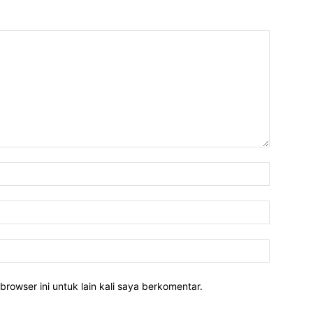
Nama:*
Email:*
Website:
rowser ini untuk lain kali saya berkomentar.