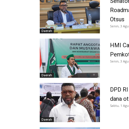
Senator
Roadma
Otsus
Senin, 3 Agu
Daerah
HMI Ca
Pemkot
Senin, 3 Agu
Daerah
DPD RI 
dana o
Sabtu, 1 Agu
Daerah