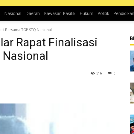
Nasional
Daerah
Kawasan Pasifik
Hukum
Politik
Pendidika
sasi Bersama TGP STQ Nasional
B
ar Rapat Finalisasi
 Nasional
516
0