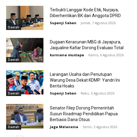
Terbukti Langgar Kode Etik, Nurjaya,
Diberhentikan BK dari Anggota DPRD
Supanji Saban
-
Jumat, 7 Agustus 2026
Daerah
Dugaan Keracunan MBG di Jayapura,
Jaqualine Kafiar Dorong Evaluasi Total
kurniana mustapa
-
Kamis, 6 Agustus 2026
Daerah
Larangan Usaha dan Penutupan
Warung Desa Dekat KDMP: Yandri Ini
Berita Hoaks
Supanji Saban
-
Rabu, 5 Agustus 2026
Daerah
Senator Filep Dorong Pemerintah
Susun Roadmap Pendidikan Papua
Berbasis Dana Otsus
Jaga Melanesia
-
Senin, 3 Agustus 2026
Daerah