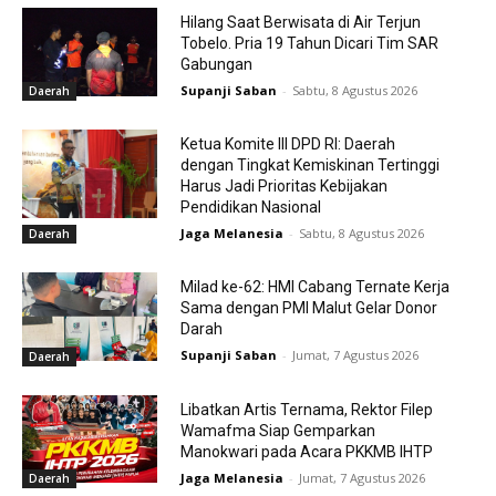
Hilang Saat Berwisata di Air Terjun
Tobelo. Pria 19 Tahun Dicari Tim SAR
Gabungan
Supanji Saban
-
Sabtu, 8 Agustus 2026
Daerah
Ketua Komite III DPD RI: Daerah
dengan Tingkat Kemiskinan Tertinggi
Harus Jadi Prioritas Kebijakan
Pendidikan Nasional
Jaga Melanesia
-
Sabtu, 8 Agustus 2026
Daerah
Milad ke-62: HMI Cabang Ternate Kerja
Sama dengan PMI Malut Gelar Donor
Darah
Supanji Saban
-
Jumat, 7 Agustus 2026
Daerah
Libatkan Artis Ternama, Rektor Filep
Wamafma Siap Gemparkan
Manokwari pada Acara PKKMB IHTP
Jaga Melanesia
-
Jumat, 7 Agustus 2026
Daerah