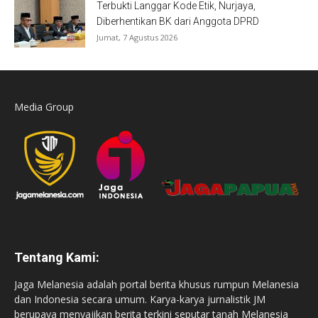
Terbukti Langgar Kode Etik, Nurjaya,
Diberhentikan BK dari Anggota DPRD
Jumat, 7 Agustus 2026
Media Group
Tentang Kami:
Jaga Melanesia adalah portal berita khusus rumpun Melanesia
dan Indonesia secara umum. Karya-karya jurnalistik JM
berupaya menyajikan berita terkini seputar tanah Melanesia