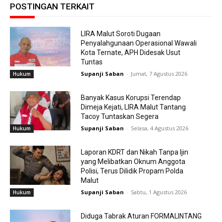
POSTINGAN TERKAIT
LIRA Malut Soroti Dugaan
Penyalahgunaan Operasional Wawali
Kota Ternate, APH Didesak Usut
Tuntas
Supanji Saban
-
Jumat, 7 Agustus 2026
Hukum
Banyak Kasus Korupsi Terendap
Dimeja Kejati, LIRA Malut Tantang
Tacoy Tuntaskan Segera
Supanji Saban
-
Selasa, 4 Agustus 2026
Hukum
Laporan KDRT dan Nikah Tanpa Ijin
yang Melibatkan Oknum Anggota
Polisi, Terus Dilidik Propam Polda
Malut
Supanji Saban
-
Sabtu, 1 Agustus 2026
Hukum
Diduga Tabrak Aturan FORMALINTANG