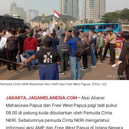
Pemuda Cinta NKRI Bubarkan Aksi AMP dan Free West Papua. [Foto: ist]
JAKARTA, JAGAMELANESIA.COM
–
Aksi Aliansi
Mahasiswa Papua dan
Free West
Papua pagi tadi pukul
08.00 di patung kuda dibubarkan oleh Pemuda Cinta
NKRI. Sebelumnya pemuda Cinta NKRI mengetahui
informasi aksi AMP dan
Free West
Papua di Istana Negara