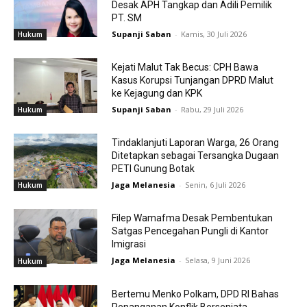
Desak APH Tangkap dan Adili Pemilik
PT. SM
Supanji Saban
-
Kamis, 30 Juli 2026
Hukum
Kejati Malut Tak Becus: CPH Bawa
Kasus Korupsi Tunjangan DPRD Malut
ke Kejagung dan KPK
Supanji Saban
-
Rabu, 29 Juli 2026
Hukum
Tindaklanjuti Laporan Warga, 26 Orang
Ditetapkan sebagai Tersangka Dugaan
PETI Gunung Botak
Jaga Melanesia
-
Senin, 6 Juli 2026
Hukum
Filep Wamafma Desak Pembentukan
Satgas Pencegahan Pungli di Kantor
Imigrasi
Jaga Melanesia
-
Selasa, 9 Juni 2026
Hukum
Bertemu Menko Polkam, DPD RI Bahas
Penanganan Konflik Bersenjata