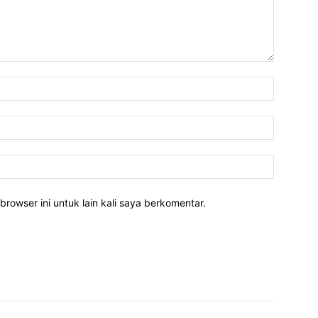
Nama:*
Email:*
Website:
rowser ini untuk lain kali saya berkomentar.