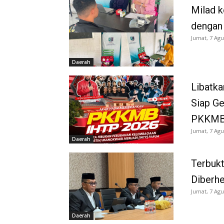
Milad k
dengan
Jumat, 7 Agu
Daerah
Libatka
Siap G
PKKMB
Jumat, 7 Agu
Daerah
Terbukt
Diberh
Jumat, 7 Agu
Daerah