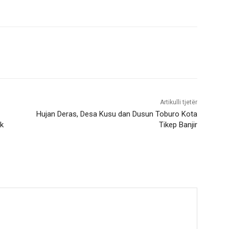
Artikulli tjetër
Hujan Deras, Desa Kusu dan Dusun Toburo Kota
k
Tikep Banjir