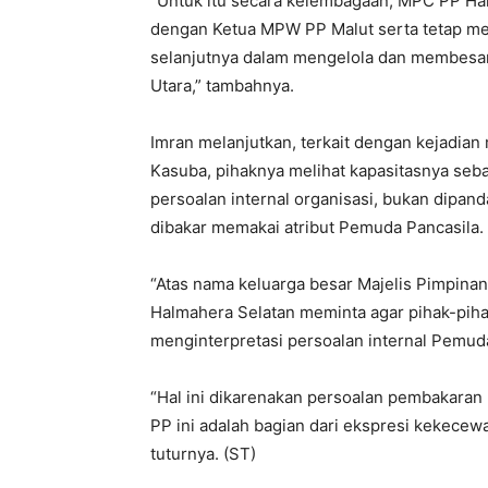
“Untuk itu secara kelembagaan, MPC PP Hal
dengan Ketua MPW PP Malut serta tetap m
selanjutnya dalam mengelola dan membesar
Utara,” tambahnya.
Imran melanjutkan, terkait dengan kejadia
Kasuba, pihaknya melihat kapasitasnya se
persoalan internal organisasi, bukan dipan
dibakar memakai atribut Pemuda Pancasila.
“Atas nama keluarga besar Majelis Pimpin
Halmahera Selatan meminta agar pihak-pihak
menginterpretasi persoalan internal Pemuda 
“Hal ini dikarenakan persoalan pembakara
PP ini adalah bagian dari ekspresi kekec
tuturnya. (ST)