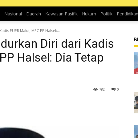
Nasional
Daerah
Kawasan Pasifik
Hukum
Politik
Pendidika
adis PUPR Malut, MPC PP Halsel:...
B
urkan Diri dari Kadis
P Halsel: Dia Tetap
782
0