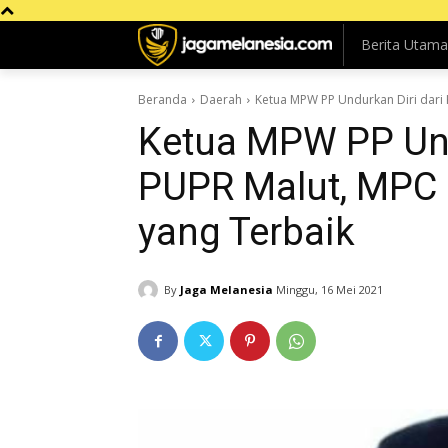
Berita Utama
Beranda
Daerah
Ketua MPW PP Undurkan Diri dari K
Ketua MPW PP Und
PUPR Malut, MPC P
yang Terbaik
By
Jaga Melanesia
Minggu, 16 Mei 2021