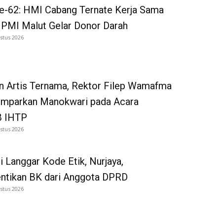
e-62: HMI Cabang Ternate Kerja Sama
 PMI Malut Gelar Donor Darah
stus 2026
n Artis Ternama, Rektor Filep Wamafma
emparkan Manokwari pada Acara
 IHTP
stus 2026
i Langgar Kode Etik, Nurjaya,
entikan BK dari Anggota DPRD
stus 2026