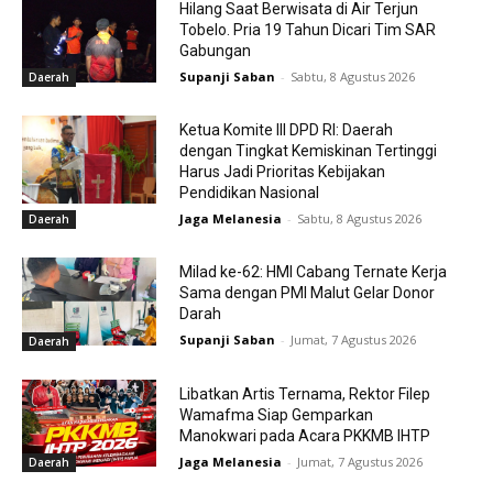
Hilang Saat Berwisata di Air Terjun
Tobelo. Pria 19 Tahun Dicari Tim SAR
Gabungan
Supanji Saban
-
Sabtu, 8 Agustus 2026
Daerah
Ketua Komite III DPD RI: Daerah
dengan Tingkat Kemiskinan Tertinggi
Harus Jadi Prioritas Kebijakan
Pendidikan Nasional
Jaga Melanesia
-
Sabtu, 8 Agustus 2026
Daerah
Milad ke-62: HMI Cabang Ternate Kerja
Sama dengan PMI Malut Gelar Donor
Darah
Supanji Saban
-
Jumat, 7 Agustus 2026
Daerah
Libatkan Artis Ternama, Rektor Filep
Wamafma Siap Gemparkan
Manokwari pada Acara PKKMB IHTP
Jaga Melanesia
-
Jumat, 7 Agustus 2026
Daerah