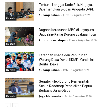
Terbukti Langgar Kode Etik, Nurjaya,
Diberhentikan BK dari Anggota DPRD
Supanji Saban
-
Jumat, 7 Agustus 2026
Daerah
Dugaan Keracunan MBG di Jayapura,
Jaqualine Kafiar Dorong Evaluasi Total
kurniana mustapa
-
Kamis, 6 Agustus 2026
Daerah
Larangan Usaha dan Penutupan
Warung Desa Dekat KDMP: Yandri Ini
Berita Hoaks
Supanji Saban
-
Rabu, 5 Agustus 2026
Daerah
Senator Filep Dorong Pemerintah
Susun Roadmap Pendidikan Papua
Berbasis Dana Otsus
Jaga Melanesia
-
Senin, 3 Agustus 2026
Daerah